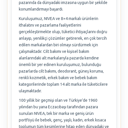
pazarında da dünyadaki imzasına uygun bir şekilde
konumlandırmayı başardı.
Kuruluşumuz, NIVEA ve 8×4 markalı ürünlerin
ithalatını ve pazarlama faaliyetlerini
gerçekleştirmekte olup, tüketici ihtiyaçlarını doğru
anlayıp, yenilikçi çözümler getirerek, en çok tercih
edilen markalardan biri olmayı sürdürmek için
çalışmaktadır. Cilt bakımı ve kişisel bakım
alanlarındaki alt markalarıyla pazarda kendine
önemli bir yer edinen kuruluşumuz, bulunduğu
pazarlarda cilt bakımı, deodorant, güneş koruma,
renkli kozmetik, erkek bakım ve bebek bakım
kategorilerinde toplam 14 alt marka ile tüketicilere
ulaşmaktadır.
100 yıllık bir geçmişi olan ve Türkiye’de 1960
yılından bu yana Eczacıbaşı tarafından pazara
sunulan NIVEA, tek bir marka ve geniş ürün
portföyü ile bebek, genç, yaşlı, kadın, erkek kısaca
toplumun tüm kesimlerine hitap eden dünyadaki ve