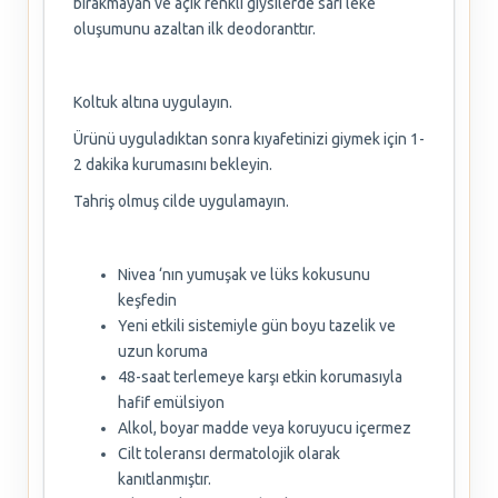
bırakmayan ve açık renkli giysilerde sarı leke
oluşumunu azaltan ilk deodoranttır.
Koltuk altına uygulayın.
Ürünü uyguladıktan sonra kıyafetinizi giymek için 1-
2 dakika kurumasını bekleyin.
Tahriş olmuş cilde uygulamayın.
Nivea ‘nın yumuşak ve lüks kokusunu
keşfedin
Yeni etkili sistemiyle gün boyu tazelik ve
uzun koruma
48-saat terlemeye karşı etkin korumasıyla
hafif emülsiyon
Alkol, boyar madde veya koruyucu içermez
Cilt toleransı dermatolojik olarak
kanıtlanmıştır.