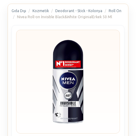
Gıda Dışı
Kozmetik
Deodorant - Stick - Kolonya
Roll On
Nivea Roll-on İnvisible Black&White OriginialErkek 50 Ml