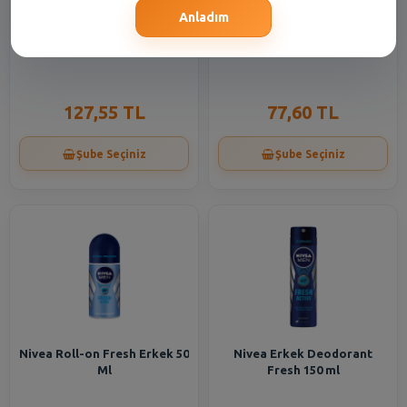
Anladım
Nivea Krem Soft 300 Ml
Nivea Krem Soft 100 Ml
127,55 TL
77,60 TL
Şube Seçiniz
Şube Seçiniz
Nivea Roll-on Fresh Erkek 50
Nivea Erkek Deodorant
Ml
Fresh 150 ml