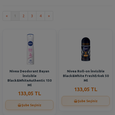
İlk
Son
«
1
2
3
4
»
Nivea Deodorant Bayan
Nivea Roll-on İnvisible
İnvisible
Black&White FreshErkek 50
Black&WhiteAuthentic 150
Ml
Ml
133,05 TL
133,05 TL
Şube Seçiniz
Şube Seçiniz