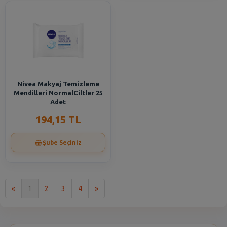
Nivea Makyaj Temizleme
Mendilleri NormalCiltler 25
Adet
194,15 TL
Şube Seçiniz
İlk
Son
«
1
2
3
4
»