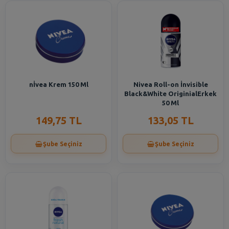
nİvea Krem 150 Ml
Nivea Roll-on İnvisible
Black&White OriginialErkek
50 Ml
149,75 TL
133,05 TL
Şube Seçiniz
Şube Seçiniz