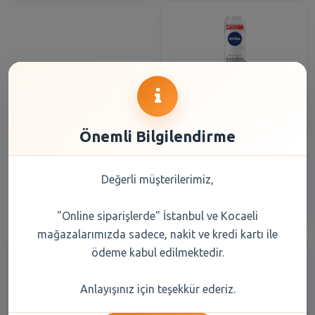
Nivea Bayan Deodorant
İnvisible Black & White Pure
Önemli Bilgilendirme
150 ml
133,05 TL
Değerli müşterilerimiz,
Şube Seçiniz
"Online siparişlerde" İstanbul ve Kocaeli
mağazalarımızda sadece, nakit ve kredi kartı ile
ödeme kabul edilmektedir.
Anlayışınız için teşekkür ederiz.