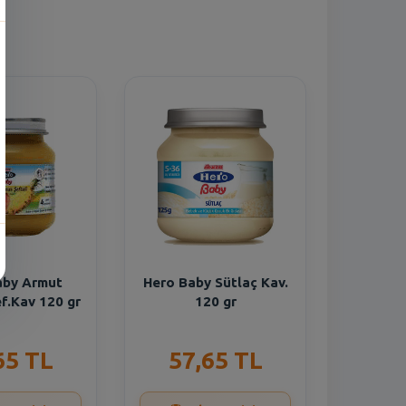
aby Armut
Hero Baby Sütlaç Kav.
f.Kav 120 gr
120 gr
65 TL
57,65 TL