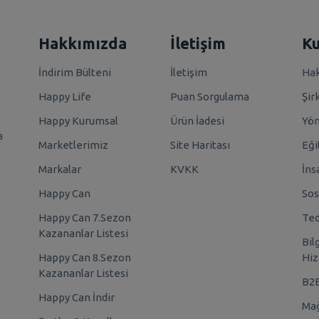
Hakkımızda
İletişim
K
İndirim Bülteni
İletişim
Hak
Happy Life
Puan Sorgulama
Şir
Happy Kurumsal
Ürün İadesi
Yö
a
Marketlerimiz
Site Haritası
Eği
Markalar
KVKK
İns
Happy Can
Sos
Happy Can 7.Sezon
Ted
Kazananlar Listesi
Bil
Happy Can 8.Sezon
Hiz
Kazananlar Listesi
B2
Happy Can İndir
Mağ