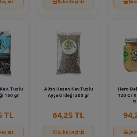
Seçiniz
Şube Seçiniz
Şub
 Kav. Tuzlu
Altın Hasan Kav.Tuzlu
Hero Ba
ği 150 gr
Ayçekirdeği 500 gr
120 Gr K
El
5 TL
64,25 TL
94,
Seçiniz
Şube Seçiniz
Şub