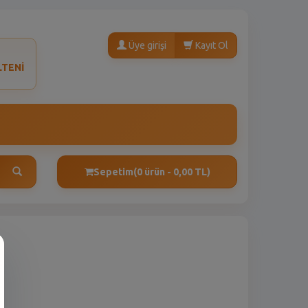
Üye girişi
Kayıt Ol
LTENİ
Sepetim
(0 ürün - 0,00 TL)