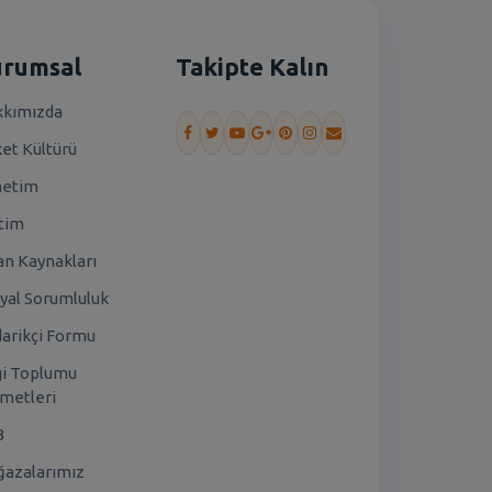
urumsal
Takipte Kalın
kımızda
ket Kültürü
netim
tim
an Kaynakları
yal Sorumluluk
arikçi Formu
gi Toplumu
metleri
B
azalarımız