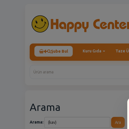
Kuru Gıda
Taze Ü
Şube Bul
Arama
Arama:
Ara