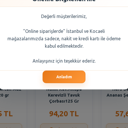
a Seçiniz
Değerli müşterilerimiz,
"Online siparişlerde" İstanbul ve Kocaeli
mağazalarımızda sadece, nakit ve kredi kartı ile ödeme
kabul edilmektedir.
Anlayışınız için teşekkür ederiz.
Anladım
eftali Muz
Numil Kav.Milupa
Hero B
20 gr
Kerevizli Tavuk
Ananas Şe
Çorbası125 Gr
5 TL
94,20 TL
57,