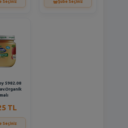
e Seçiniz
Şube Seçiniz
by 5982.08
av.Organik
malı
25 TL
e Seçiniz