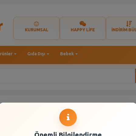
KURUMSAL
HAPPY LİFE
İNDİRİM BÜ
rünler
Gıda Dışı
Bebek
Önemli Bilgilendirme