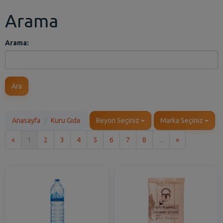
Arama
Arama:
Ara
Anasayfa
Kuru Gıda
Reyon Seçiniz
Marka Seçiniz
İlk
Son
«
1
2
3
4
5
6
7
8
...
»