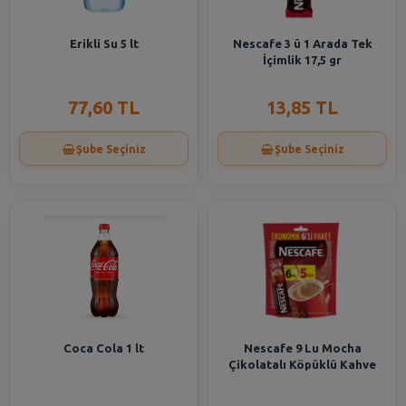
Erikli Su 5 lt
Nescafe 3 ü 1 Arada Tek
İçimlik 17,5 gr
77,60 TL
13,85 TL
Şube Seçiniz
Şube Seçiniz
Coca Cola 1 lt
Nescafe 9 Lu Mocha
Çikolatalı Köpüklü Kahve