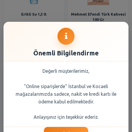
Erikli Su 1,5 lt
Mehmet Efendi Türk Kahvesi
100 Gr
33,20 TL
108,20 TL
Şube Seçiniz
Şube Seçiniz
Önemli Bilgilendirme
Değerli müşterilerimiz,
"Online siparişlerde" İstanbul ve Kocaeli
mağazalarımızda sadece, nakit ve kredi kartı ile
ödeme kabul edilmektedir.
Balküpü Küp Şeker Gold 1000
Erikli Su 0,5 lt
Anlayışınız için teşekkür ederiz.
gr