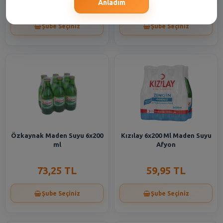
60,95 TL
16,55 TL
Anladım
Şube Seçiniz
Şube Seçiniz
Özkaynak Maden Suyu 6x200
Kızılay 6x200 Ml Maden Suyu
ml
Afyon
73,25 TL
59,95 TL
Şube Seçiniz
Şube Seçiniz