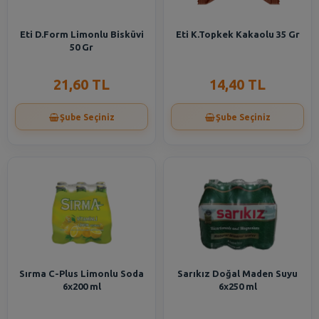
Eti D.Form Limonlu Bisküvi
Eti K.Topkek Kakaolu 35 Gr
50 Gr
21,60 TL
14,40 TL
Şube Seçiniz
Şube Seçiniz
Sırma C-Plus Limonlu Soda
Sarıkız Doğal Maden Suyu
6x200 ml
6x250 ml