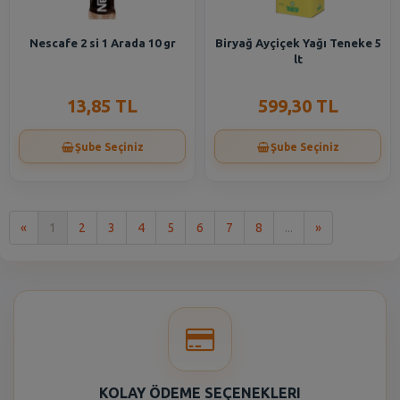
Nescafe 2 si 1 Arada 10 gr
Biryağ Ayçiçek Yağı Teneke 5
lt
13,85 TL
599,30 TL
Şube Seçiniz
Şube Seçiniz
İlk
Son
«
1
2
3
4
5
6
7
8
...
»
KOLAY ÖDEME SEÇENEKLERI