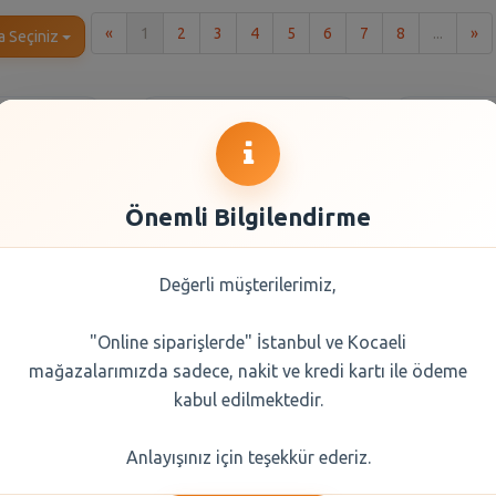
İlk
So
«
1
2
3
4
5
6
7
8
...
»
a Seçiniz
Önemli Bilgilendirme
Değerli müşterilerimiz,
"Online siparişlerde" İstanbul ve Kocaeli
o Green
Veet Tüy Dökücü
Rexon
mağazalarımızda sadece, nakit ve kredi kartı ile ödeme
150 Ml
Sprey Krem Hassas
Deodor
Ciltlere Özel 150 ml
Shower F
kabul edilmektedir.
(Mavi)
0 TL
144
Anlayışınız için teşekkür ederiz.
596,00 TL