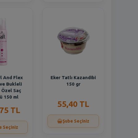
l And Flex
Eker Tatlı Kazandibi
 ve Bukleli
150 gr
 Özel Saç
ü 150 ml
55,40 TL
,75 TL
Şube Seçiniz
e Seçiniz