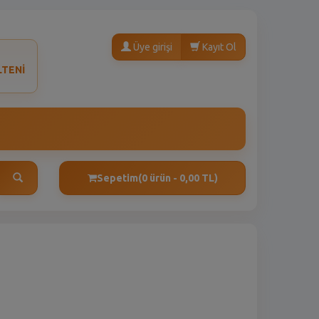
Üye girişi
Kayıt Ol
LTENİ
Sepetim
(0 ürün - 0,00 TL)