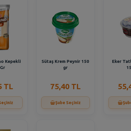
no Kepekli
Sütaş Krem Peynir 150
Eker Tat
 Gr
gr
15
5 TL
75,40 TL
55,
Seçiniz
Şube Seçiniz
Şub