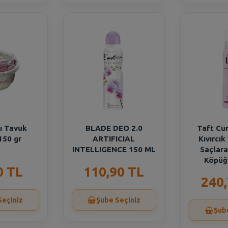
lı Tavuk
BLADE DEO 2.0
Taft Cur
150 gr
ARTIFICIAL
Kıvırcık
INTELLIGENCE 150 ML
Saçlara
Köpüğ
0 TL
110,90 TL
240
Seçiniz
Şube Seçiniz
Şub