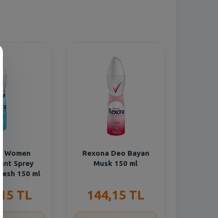
n
a Women
Rexona Deo Bayan
ant Sprey
Musk 150 ml
resh 150 ml
,15 TL
144,15 TL