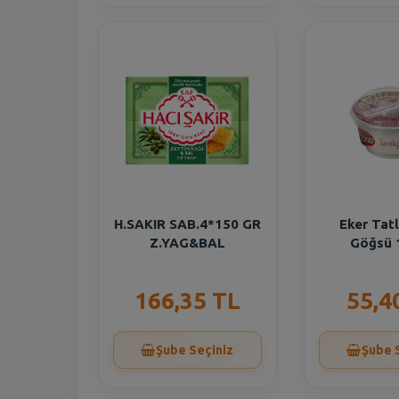
H.SAKIR SAB.4*150 GR
Eker Tat
Z.YAG&BAL
Göğsü 
166,35 TL
55,4
Şube Seçiniz
Şube 