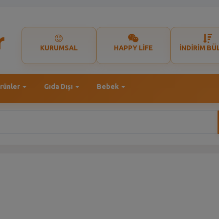
KURUMSAL
HAPPY LİFE
İNDİRİM BÜ
rünler
Gıda Dışı
Bebek