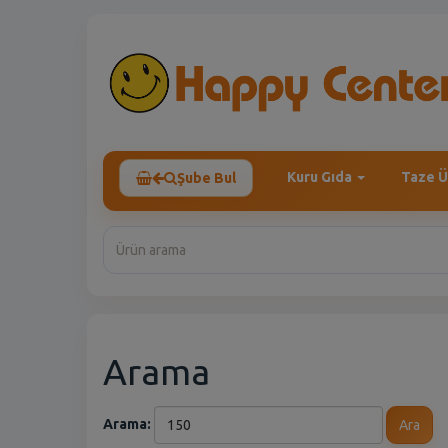
Kuru Gıda
Taze Ü
Şube Bul
Arama
Arama:
Ara