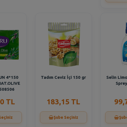
UN 4*150
Tadım Ceviz İçi 150 gr
Selin Lim
NAT.OLIVE
Sprey
 508506
0 TL
183,15 TL
99,
Seçiniz
Şube Seçiniz
Şub