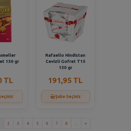
nımeller
Rafaello Hindistan
et 150 gr
Cevizli Gofret T15
150 gr
0 TL
191,95 TL
Seçiniz
Şube Seçiniz
Son
2
3
4
5
6
7
8
...
»