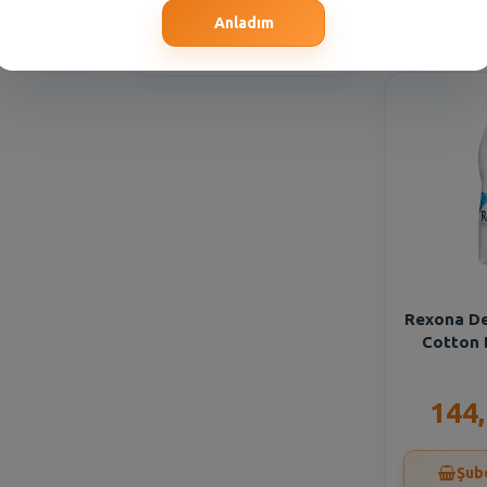
Seçiniz
Şub
Anladım
Şube Seçiniz
Rexona De
Cotton 
144
Şub