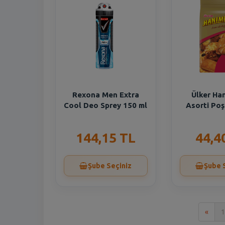
Rexona Men Extra
Ülker Ha
Cool Deo Sprey 150 ml
Asorti Poş
144,15 TL
44,4
Şube Seçiniz
Şube 
İlk
«
1