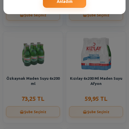
60,95 TL
16,55 TL
Anladım
Şube Seçiniz
Şube Seçiniz
Özkaynak Maden Suyu 6x200
Kızılay 6x200 Ml Maden Suyu
ml
Afyon
73,25 TL
59,95 TL
Şube Seçiniz
Şube Seçiniz