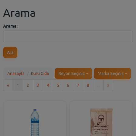
Arama
Arama:
Ara
Anasayfa
Kuru Gıda
Reyon Seçiniz
Marka Seçiniz
İlk
Son
«
1
2
3
4
5
6
7
8
...
»