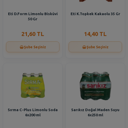
Eti D.Form Limonlu Bisküvi
Eti K.Topkek Kakaolu 35 Gr
50 Gr
21,60 TL
14,40 TL
Şube Seçiniz
Şube Seçiniz
Sırma C-Plus Limonlu Soda
Sarıkız Doğal Maden Suyu
6x200 ml
6x250 ml