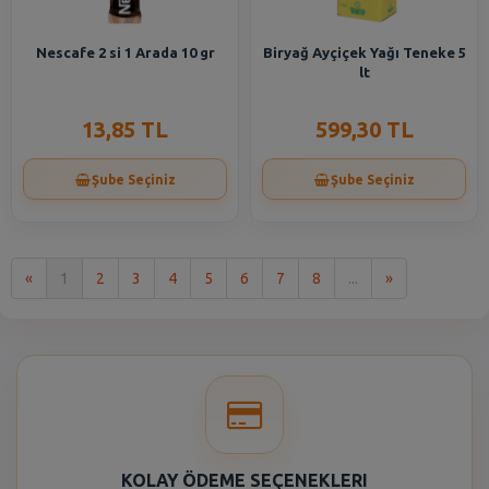
Nescafe 2 si 1 Arada 10 gr
Biryağ Ayçiçek Yağı Teneke 5
lt
13,85 TL
599,30 TL
Şube Seçiniz
Şube Seçiniz
İlk
Son
«
1
2
3
4
5
6
7
8
...
»
KOLAY ÖDEME SEÇENEKLERI