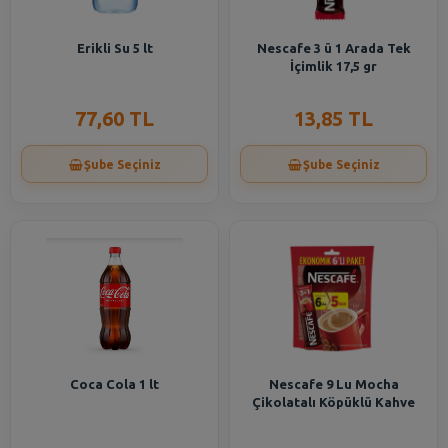
Erikli Su 5 lt
Nescafe 3 ü 1 Arada Tek
İçimlik 17,5 gr
77,60 TL
13,85 TL
Şube Seçiniz
Şube Seçiniz
Coca Cola 1 lt
Nescafe 9 Lu Mocha
Çikolatalı Köpüklü Kahve