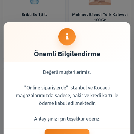
Erikli Su 1,5 lt
Mehmet Efendi Türk Kahvesi
100 Gr
33,20 TL
108,20 TL
Şube Seçiniz
Şube Seçiniz
Önemli Bilgilendirme
Değerli müşterilerimiz,
"Online siparişlerde" İstanbul ve Kocaeli
mağazalarımızda sadece, nakit ve kredi kartı ile
ödeme kabul edilmektedir.
Balküpü Küp Şeker Gold 1000
Erikli Su 0,5 lt
Anlayışınız için teşekkür ederiz.
gr