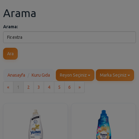
Arama
Arama:
Ara
Anasayfa
Kuru Gıda
Reyon Seçiniz
Marka Seçiniz
İlk
Son
«
1
2
3
4
5
6
»