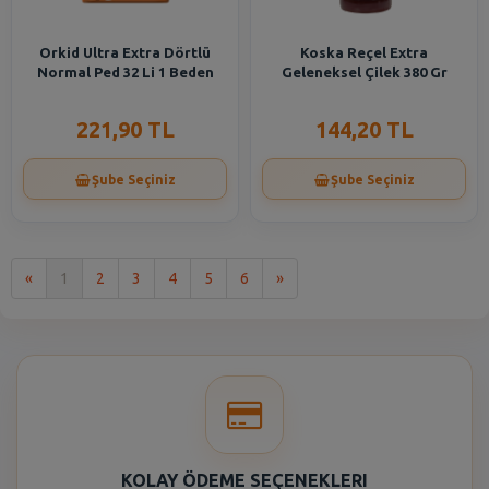
Orkid Ultra Extra Dörtlü
Koska Reçel Extra
Normal Ped 32 Li 1 Beden
Geleneksel Çilek 380 Gr
221,90 TL
144,20 TL
Şube Seçiniz
Şube Seçiniz
İlk
Son
«
1
2
3
4
5
6
»
KOLAY ÖDEME SEÇENEKLERI