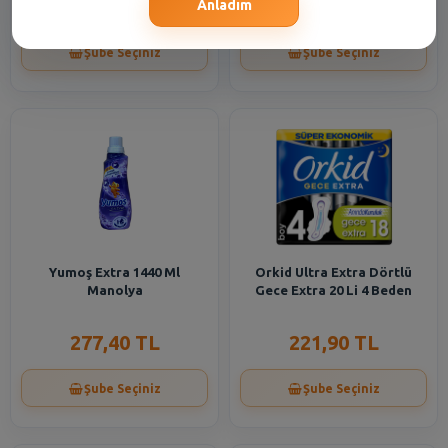
332,85 TL
277,40 TL
Anladım
Şube Seçiniz
Şube Seçiniz
Yumoş Extra 1440 Ml
Orkid Ultra Extra Dörtlü
Manolya
Gece Extra 20 Li 4 Beden
277,40 TL
221,90 TL
Şube Seçiniz
Şube Seçiniz