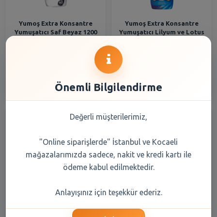
Yumoş Extra Konsantre
Yumoş Extra Konsantre
Yumuşatıcı Saf Beyaz 1200
Yumuşatıcı Lilyum ve Lotus
ml
Çiçeği 1440 ml
166,40 TL
277,40 TL
Şube Seçiniz
Şube Seçiniz
Önemli Bilgilendirme
Değerli müşterilerimiz,
"Online siparişlerde" İstanbul ve Kocaeli
mağazalarımızda sadece, nakit ve kredi kartı ile
ödeme kabul edilmektedir.
SENSODYNE DIS FIR.
Yumoş Extra Konsantre
Anlayışınız için teşekkür ederiz.
ONARIM KORUMA EXTRA
Yumuşatıcı Yabani Orkide
YUMUSAK
Yasemin 1440 ml