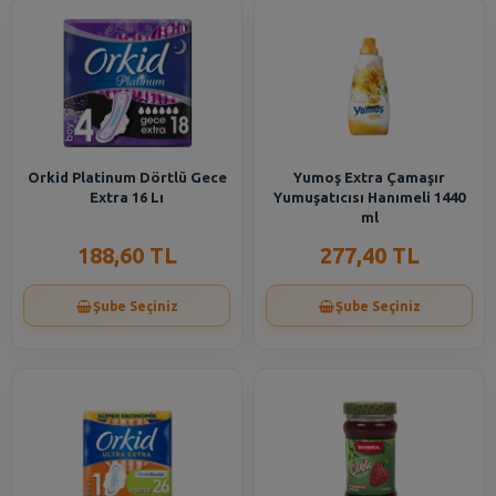
Orkid Platinum Dörtlü Gece
Yumoş Extra Çamaşır
Extra 16 Lı
Yumuşatıcısı Hanımeli 1440
ml
188,60 TL
277,40 TL
Şube Seçiniz
Şube Seçiniz