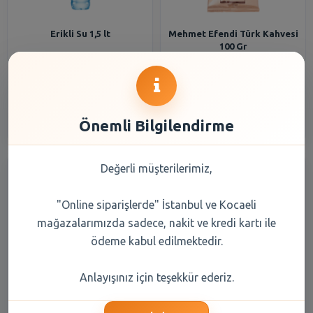
Erikli Su 1,5 lt
Mehmet Efendi Türk Kahvesi
100 Gr
33,20 TL
108,20 TL
Şube Seçiniz
Şube Seçiniz
Önemli Bilgilendirme
Değerli müşterilerimiz,
"Online siparişlerde" İstanbul ve Kocaeli
mağazalarımızda sadece, nakit ve kredi kartı ile
ödeme kabul edilmektedir.
Balküpü Küp Şeker Gold 1000
Erikli Su 0,5 lt
Anlayışınız için teşekkür ederiz.
gr