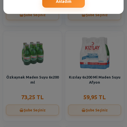
60,95 TL
16,55 TL
Anladım
Şube Seçiniz
Şube Seçiniz
Özkaynak Maden Suyu 6x200
Kızılay 6x200 Ml Maden Suyu
ml
Afyon
73,25 TL
59,95 TL
Şube Seçiniz
Şube Seçiniz