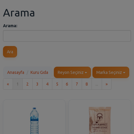
Arama
Arama:
Ara
Anasayfa
Kuru Gıda
Reyon Seçiniz
Marka Seçiniz
İlk
Son
«
1
2
3
4
5
6
7
8
...
»