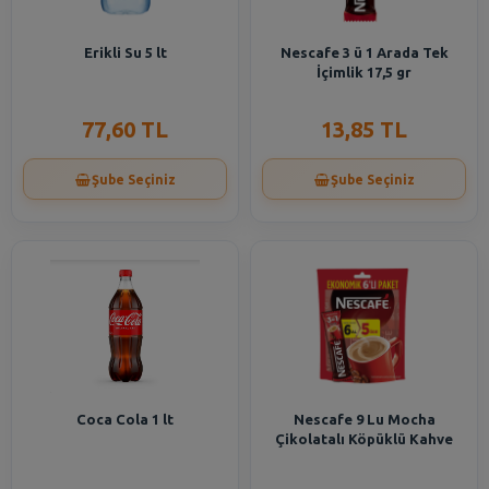
Erikli Su 5 lt
Nescafe 3 ü 1 Arada Tek
İçimlik 17,5 gr
77,60 TL
13,85 TL
Şube Seçiniz
Şube Seçiniz
Coca Cola 1 lt
Nescafe 9 Lu Mocha
Çikolatalı Köpüklü Kahve