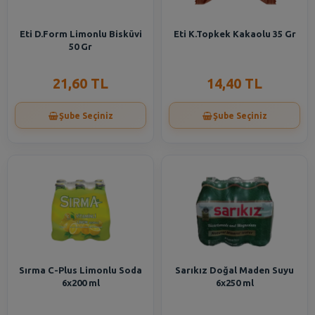
Eti D.Form Limonlu Bisküvi
Eti K.Topkek Kakaolu 35 Gr
50 Gr
21,60 TL
14,40 TL
Şube Seçiniz
Şube Seçiniz
Sırma C-Plus Limonlu Soda
Sarıkız Doğal Maden Suyu
6x200 ml
6x250 ml