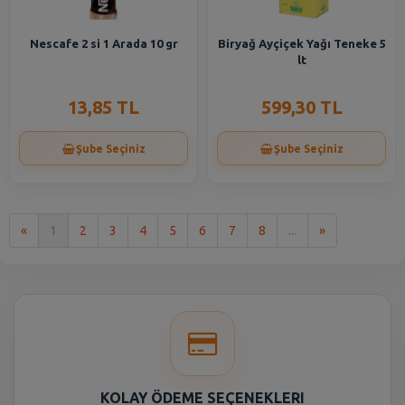
Nescafe 2 si 1 Arada 10 gr
Biryağ Ayçiçek Yağı Teneke 5
lt
13,85 TL
599,30 TL
Şube Seçiniz
Şube Seçiniz
İlk
Son
«
1
2
3
4
5
6
7
8
...
»
KOLAY ÖDEME SEÇENEKLERI