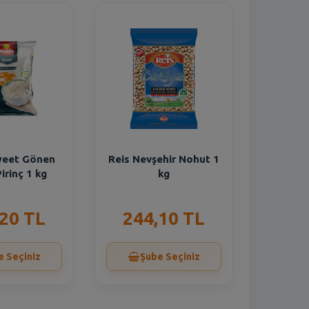
weet Gönen
Reis Nevşehir Nohut 1
irinç 1 kg
kg
,20 TL
244,10 TL
e Seçiniz
Şube Seçiniz