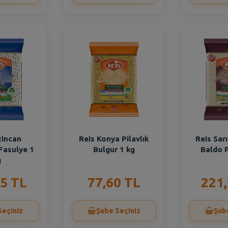
zincan
Reis Konya Pilavlık
Reis Sar
Fasulye 1
Bulgur 1 kg
Baldo P
g
5 TL
77,60 TL
221
Seçiniz
Şube Seçiniz
Şub