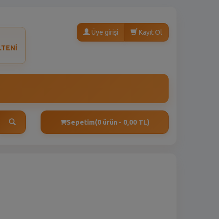
Üye girişi
Kayıt Ol
LTENİ
Sepetim
(0 ürün - 0,00 TL)