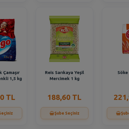
k Çamaşır
Reis Sarıkaya Yeşil
Söke 
nkli 1,5 kg
Mercimek 1 kg
0 TL
188,60 TL
221
Seçiniz
Şube Seçiniz
Şub