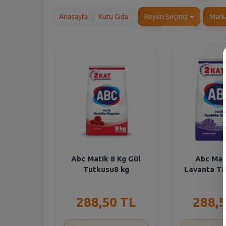
Anasayfa
Kuru Gıda
Reyon Seçiniz
Mark
Abc Matik 8 Kg Gül
Abc Mat
Tutkusu8 kg
Lavanta Ta
288,50 TL
288,5