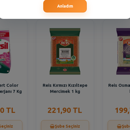
Seçiniz
Şube Seçiniz
Şub
Anladım
ert Color
Reis Kırmızı Kızıltepe
Reis Osman
erjanı 7 Kg
Mercimek 1 kg
0 TL
221,90 TL
199
Seçiniz
Şube Seçiniz
Şub