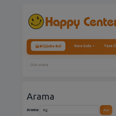
Kuru Gıda
Taze Ü
Şube Bul
Arama
Arama:
Ara