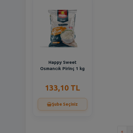
Happy Sweet
Osmancık Pirinç 1 kg
133,10 TL
Şube Seçiniz
İlk
«
1