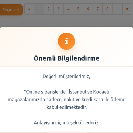
İlk
So
«
1
2
3
4
5
6
7
8
...
»
a Seçiniz
Önemli Bilgilendirme
Değerli müşterilerimiz,
"Online siparişlerde" İstanbul ve Kocaeli
ik 8 Kg
Ariel Toz Çamaşır
Sinangi
mağazalarımızda sadece, nakit ve kredi kartı ile ödeme
zeliği8 kg
Deterjanı Dağ Esintisi
6 kg
kabul edilmektedir.
0 TL
332,90 TL
210
Anlayışınız için teşekkür ederiz.