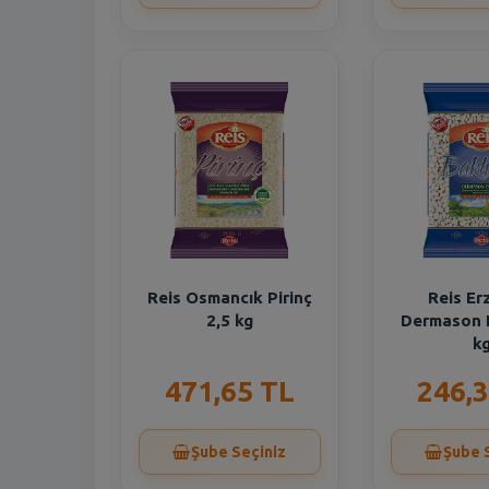
Reis Osmancık Pirinç
Reis Er
2,5 kg
Dermason 
k
471,65 TL
246,3
Şube Seçiniz
Şube 