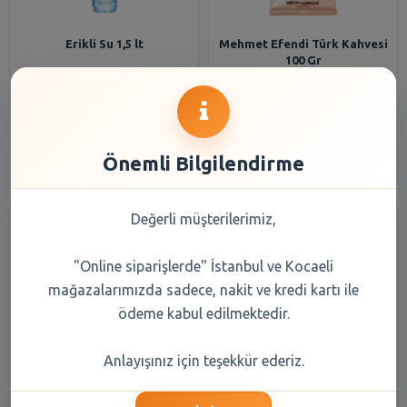
Erikli Su 1,5 lt
Mehmet Efendi Türk Kahvesi
100 Gr
33,20 TL
108,20 TL
Şube Seçiniz
Şube Seçiniz
Önemli Bilgilendirme
Değerli müşterilerimiz,
"Online siparişlerde" İstanbul ve Kocaeli
mağazalarımızda sadece, nakit ve kredi kartı ile
ödeme kabul edilmektedir.
Balküpü Küp Şeker Gold 1000
Erikli Su 0,5 lt
Anlayışınız için teşekkür ederiz.
gr