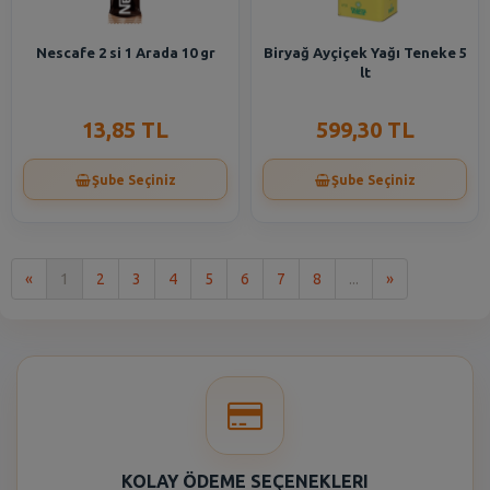
Nescafe 2 si 1 Arada 10 gr
Biryağ Ayçiçek Yağı Teneke 5
lt
13,85 TL
599,30 TL
Şube Seçiniz
Şube Seçiniz
İlk
Son
«
1
2
3
4
5
6
7
8
...
»
KOLAY ÖDEME SEÇENEKLERI