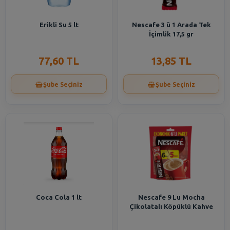
Erikli Su 5 lt
Nescafe 3 ü 1 Arada Tek
İçimlik 17,5 gr
77,60 TL
13,85 TL
Şube Seçiniz
Şube Seçiniz
Coca Cola 1 lt
Nescafe 9 Lu Mocha
Çikolatalı Köpüklü Kahve