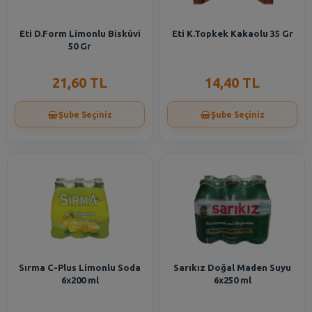
Eti D.Form Limonlu Bisküvi
Eti K.Topkek Kakaolu 35 Gr
50 Gr
21,60 TL
14,40 TL
Şube Seçiniz
Şube Seçiniz
Sırma C-Plus Limonlu Soda
Sarıkız Doğal Maden Suyu
6x200 ml
6x250 ml