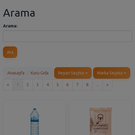
Arama
Arama:
Ara
Anasayfa
Kuru Gıda
Reyon Seçiniz
Marka Seçiniz
İlk
Son
«
1
2
3
4
5
6
7
8
...
»