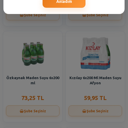
60,95 TL
16,55 TL
Anladım
Şube Seçiniz
Şube Seçiniz
Özkaynak Maden Suyu 6x200
Kızılay 6x200 Ml Maden Suyu
ml
Afyon
73,25 TL
59,95 TL
Şube Seçiniz
Şube Seçiniz