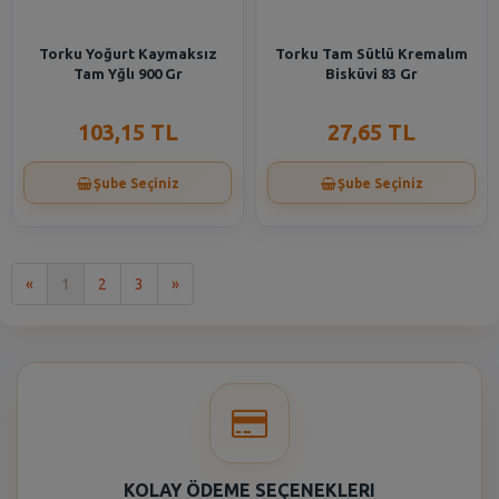
Torku Yoğurt Kaymaksız
Torku Tam Sütlü Kremalım
Tam Yğlı 900 Gr
Bisküvi 83 Gr
103,15 TL
27,65 TL
Şube Seçiniz
Şube Seçiniz
İlk
Son
«
1
2
3
»
KOLAY ÖDEME SEÇENEKLERI