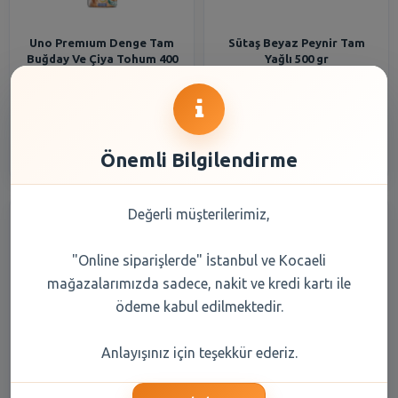
Uno Premıum Denge Tam
Sütaş Beyaz Peynir Tam
Buğday Ve Çiya Tohum 400
Yağlı 500 gr
Gr
99,90 TL
216,35 TL
Şube Seçiniz
Şube Seçiniz
Önemli Bilgilendirme
Değerli müşterilerimiz,
"Online siparişlerde" İstanbul ve Kocaeli
mağazalarımızda sadece, nakit ve kredi kartı ile
ödeme kabul edilmektedir.
Uno Ekşi Mayalı Tam Buğday
SENSODYNE 50 ML TAM
Anlayışınız için teşekkür ederiz.
Ekmeği 450 Gr
KORUMA BEYAZLATICI