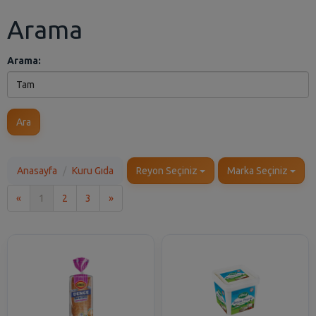
Arama
Arama:
Ara
Anasayfa
Kuru Gıda
Reyon Seçiniz
Marka Seçiniz
İlk
Son
«
1
2
3
»