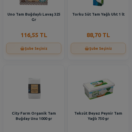
Uno Tam Buğdaylı Lavaş 325
Torku Süt Tam Yağlı Uht 1 lt
Gr
116,55 TL
88,70 TL
Şube Seçiniz
Şube Seçiniz
City Farm Organik Tam
Teksüt Beyaz Peynir Tam
Buğday Unu 1000 gr
Yağlı 750 gr