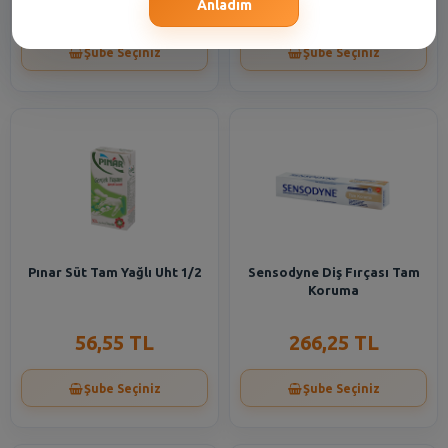
99,90 TL
99,75 TL
Anladım
Şube Seçiniz
Şube Seçiniz
Pınar Süt Tam Yağlı Uht 1/2
Sensodyne Diş Fırçası Tam
Koruma
56,55 TL
266,25 TL
Şube Seçiniz
Şube Seçiniz