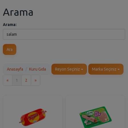
Arama
Arama:
Ara
Anasayfa
Kuru Gıda
Reyon Seçiniz
Marka Seçiniz
İlk
Son
«
1
2
»