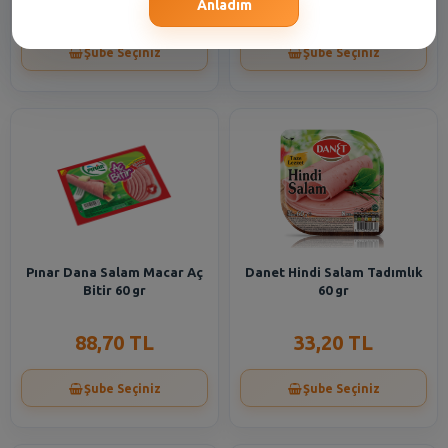
41,00 TL
47,65 TL
Anladım
Şube Seçiniz
Şube Seçiniz
Pınar Dana Salam Macar Aç
Danet Hindi Salam Tadımlık
Bitir 60 gr
60 gr
88,70 TL
33,20 TL
Şube Seçiniz
Şube Seçiniz