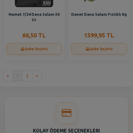
Namet 7/24 Dana Salam 50
Danet Dana Salam Fıstıklı Kg
Gr
66,50 TL
1599,95 TL
Şube Seçiniz
Şube Seçiniz
İlk
Son
«
1
2
»
KOLAY ÖDEME SEÇENEKLERI