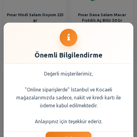
Pınar Hindi Salam Doyum 225
Pınar Dana Salam Macar
gr
Fıstıklı Aç Bitir 50 Gr
99,80 TL
51,00 TL
Şube Seçiniz
Şube Seçiniz
Önemli Bilgilendirme
Değerli müşterilerimiz,
"Online siparişlerde" İstanbul ve Kocaeli
mağazalarımızda sadece, nakit ve kredi kartı ile
ödeme kabul edilmektedir.
Pınar Hindi Salam Etli Aç
Pınar Hindi Salam Aç Bitir
Anlayışınız için teşekkür ederiz.
Bitir 75 gr
Fıstıklı B Dilim 50 Gr