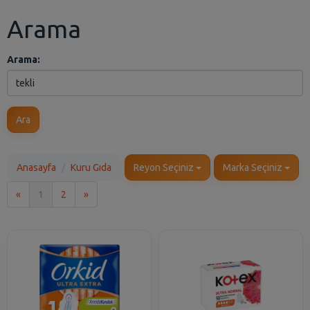
Arama
Arama:
Ara
Anasayfa
Kuru Gıda
Reyon Seçiniz
Marka Seçiniz
İlk
Son
«
1
2
»