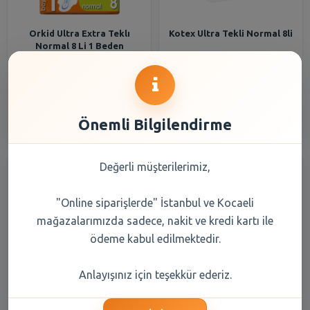
Orkid Ultra Extra Teklı
Kotex Ultra Tekli Normal 8li
Normal 8 Li 1 Beden
77,60 TL
55,40 TL
Şube Seçiniz
Şube Seçiniz
Önemli Bilgilendirme
Değerli müşterilerimiz,
"Online siparişlerde" İstanbul ve Kocaeli
mağazalarımızda sadece, nakit ve kredi kartı ile
ödeme kabul edilmektedir.
Orkid Ultra Extra Teklı Gece
Selpak Çiçek Kokulu Mendil
Anlayışınız için teşekkür ederiz.
6 Lı 3 Beden
Tekli