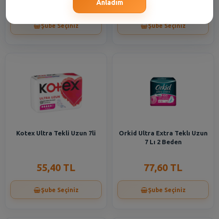
77,60 TL
8,80 TL
Anladım
Şube Seçiniz
Şube Seçiniz
Kotex Ultra Tekli Uzun 7li
Orkid Ultra Extra Teklı Uzun
7 Lı 2 Beden
55,40 TL
77,60 TL
Şube Seçiniz
Şube Seçiniz