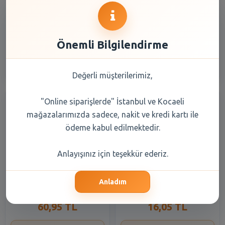
Cafe Crown Karamel Latte
Cafe Crown Latte Kahve 17
Kahve 17 Gr
gr
13,85 TL
13,85 TL
Önemli Bilgilendirme
Şube Seçiniz
Şube Seçiniz
Değerli müşterilerimiz,
"Online siparişlerde" İstanbul ve Kocaeli
mağazalarımızda sadece, nakit ve kredi kartı ile
ödeme kabul edilmektedir.
Anlayışınız için teşekkür ederiz.
Nescafe Xpress Latte
Nescafe Crema Latte Kahve
Original Soğuk Kahve 250 Ml
14.5 Gr
Anladım
60,95 TL
16,05 TL