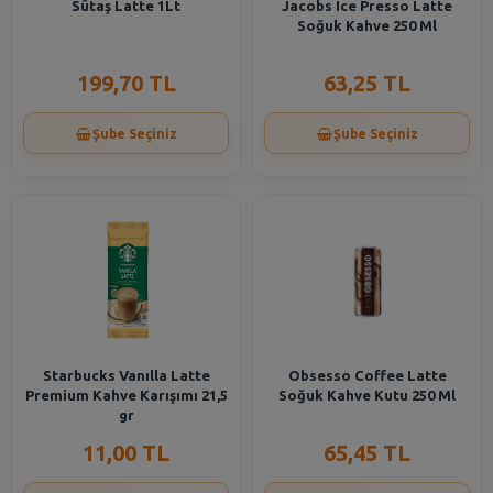
Sütaş Latte 1Lt
Jacobs Ice Presso Latte
Soğuk Kahve 250 Ml
199,70 TL
63,25 TL
Şube Seçiniz
Şube Seçiniz
Starbucks Vanılla Latte
Obsesso Coffee Latte
Premium Kahve Karışımı 21,5
Soğuk Kahve Kutu 250 Ml
gr
11,00 TL
65,45 TL