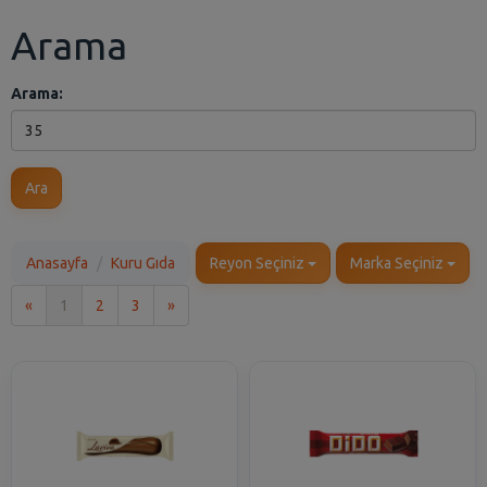
Arama
Arama:
Ara
Anasayfa
Kuru Gıda
Reyon Seçiniz
Marka Seçiniz
İlk
Son
«
1
2
3
»