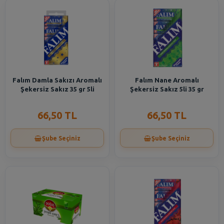
Falım Damla Sakızı Aromalı
Falım Nane Aromalı
Şekersiz Sakız 35 gr 5li
Şekersiz Sakız 5li 35 gr
66,50 TL
66,50 TL
Şube Seçiniz
Şube Seçiniz