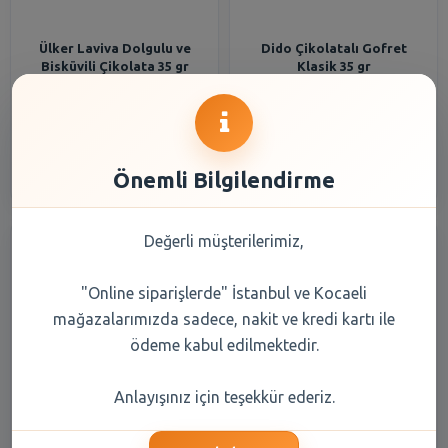
Ülker Laviva Dolgulu ve
Dido Çikolatalı Gofret
Bisküvili Çikolata 35 gr
Klasik 35 gr
30,50 TL
30,50 TL
Şube Seçiniz
Şube Seçiniz
Önemli Bilgilendirme
Değerli müşterilerimiz,
"Online siparişlerde" İstanbul ve Kocaeli
mağazalarımızda sadece, nakit ve kredi kartı ile
ödeme kabul edilmektedir.
Eti K.Topkek Kakaolu 35 Gr
Ülker Dankek Pöti Havuçlu
Anlayışınız için teşekkür ederiz.
Tarçınlı Kek 35 gr