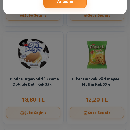
14,40 TL
9,40 TL
Anladım
Şube Seçiniz
Şube Seçiniz
Eti Süt Burger-Sütlü Krema
Ülker Dankek Pöti Meyveli
Dolgulu Ballı Kek 35 gr
Muffin Kek 35 gr
18,80 TL
12,20 TL
Şube Seçiniz
Şube Seçiniz