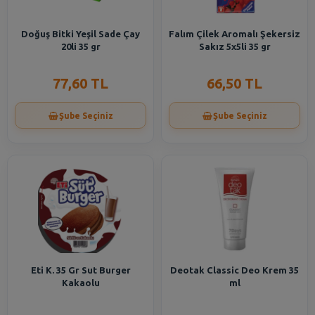
Doğuş Bitki Yeşil Sade Çay
Falım Çilek Aromalı Şekersiz
20li 35 gr
Sakız 5x5li 35 gr
77,60 TL
66,50 TL
Şube Seçiniz
Şube Seçiniz
Eti K. 35 Gr Sut Burger
Deotak Classic Deo Krem 35
Kakaolu
ml