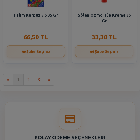
Falım Karpuz 5 5 35 Gr
Sölen Ozmo Tüp Krema 35
Gr
66,50 TL
33,30 TL
Şube Seçiniz
Şube Seçiniz
İlk
Son
«
1
2
3
»
KOLAY ÖDEME SEÇENEKLERI