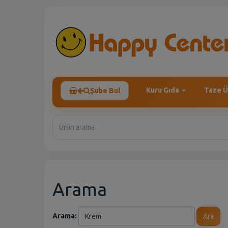
Kuru Gıda
Taze Ü
Şube Bul
Arama
Arama:
Ara