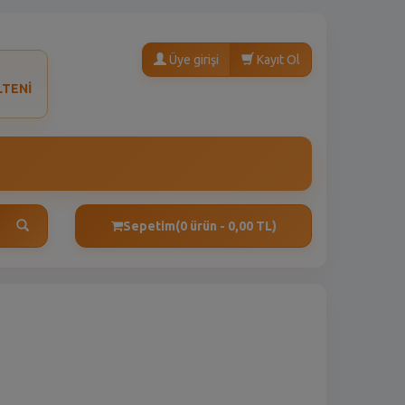
Üye girişi
Kayıt Ol
LTENİ
Sepetim
(0 ürün - 0,00 TL)