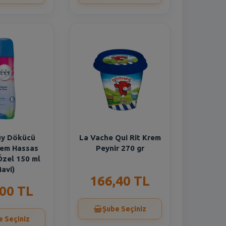
üy Dökücü
La Vache Qui Rit Krem
rem Hassas
Peynir 270 gr
Özel 150 ml
avi)
166,40 TL
,00 TL
Şube Seçiniz
e Seçiniz