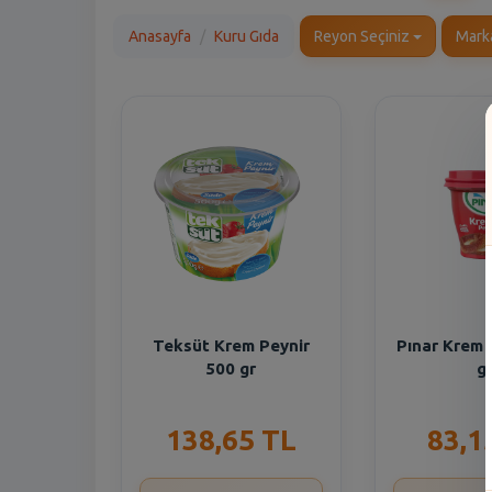
Anasayfa
Kuru Gıda
Reyon Seçiniz
Mark
Teksüt Krem Peynir
Pınar Krem 
500 gr
g
138,65 TL
83,1