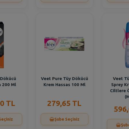
 Dökücü
Veet Pure Tüy Dökücü
Veet T
 200 Ml
Krem Hassas 100 Ml
Sprey K
Ciltlere 
(M
0 TL
279,65 TL
596
Seçiniz
Şube Seçiniz
Şub