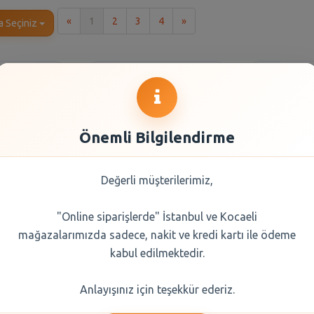
İlk
Son
«
1
2
3
4
»
a Seçiniz
Önemli Bilgilendirme
Değerli müşterilerimiz,
"Online siparişlerde" İstanbul ve Kocaeli
Peynir 150
Cif Krem Temizleyici
Sütaş Kre
mağazalarımızda sadece, nakit ve kredi kartı ile ödeme
r
Süper Limon 750 ml
kabul edilmektedir.
5 TL
110,90 TL
144
Anlayışınız için teşekkür ederiz.