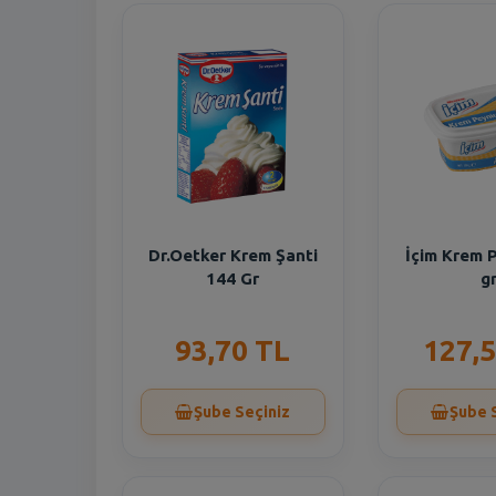
Dr.Oetker Krem Şanti
İçim Krem 
144 Gr
g
93,70 TL
127,5
Şube Seçiniz
Şube 