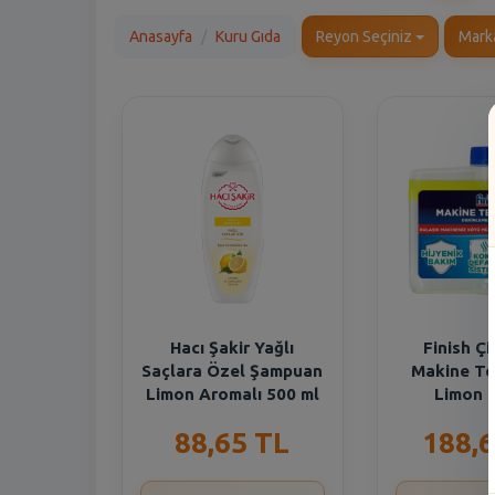
Anasayfa
Kuru Gıda
Reyon Seçiniz
Mark
Hacı Şakir Yağlı
Finish Çif
Saçlara Özel Şampuan
Makine Te
Limon Aromalı 500 ml
Limon 
88,65 TL
188,6