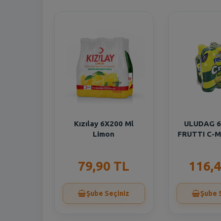
Kızılay 6X200 Ml
ULUDAG 6
Limon
FRUTTI C-
79,90 TL
116,4
Şube Seçiniz
Şube 