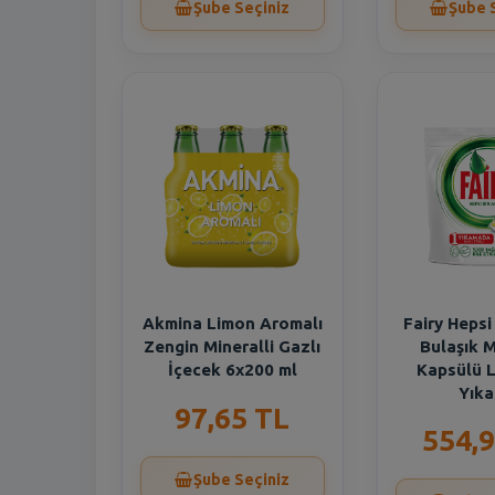
Şube Seçiniz
Şube 
Akmina Limon Aromalı
Fairy Hepsi
Zengin Mineralli Gazlı
Bulaşık 
İçecek 6x200 ml
Kapsülü 
Yık
97,65 TL
554,9
Şube Seçiniz