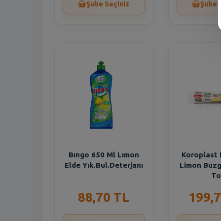
Şube Seçiniz
Şube 
Bıngo 650 Ml Lımon
Koroplast 
Elde Yık.Bul.Deterjanı
Limon Buzg
To
88,70 TL
199,7