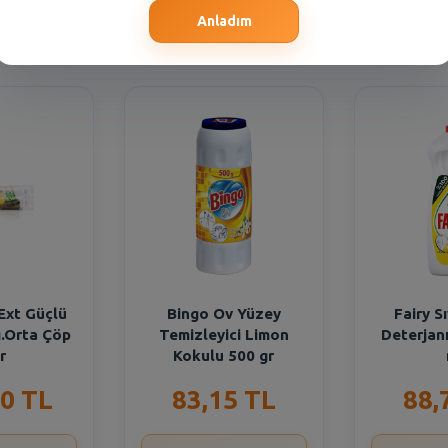
Seçiniz
Şube Seçiniz
Şub
Anladım
Ext Güçlü
Bingo Ov Yüzey
Fairy S
.Orta Çöp
Temizleyici Limon
Deterjan
r
Kokulu 500 gr
0 TL
83,15 TL
88,