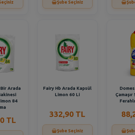
Seçiniz
Şube Seçiniz
Şub
 Bir Arada
Fairy Hb Arada Kapsül
Domest
Makinesi
Limon 60 Li
Çamaşır 
Limon 84
Ferahlı
ama
332,90 TL
88,
0 TL
Şube Seçiniz
Şub