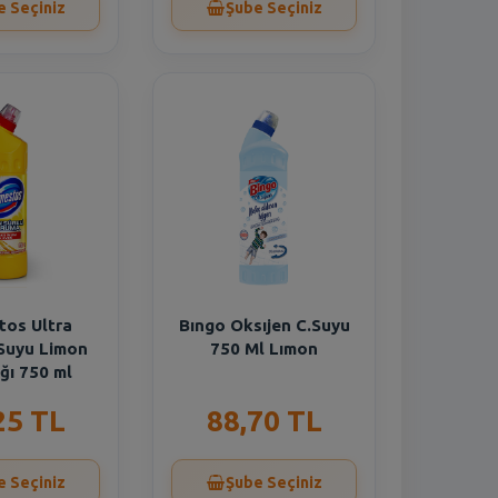
e Seçiniz
Şube Seçiniz
os Ultra
Bıngo Oksıjen C.Suyu
Suyu Limon
750 Ml Lımon
ğı 750 ml
25 TL
88,70 TL
e Seçiniz
Şube Seçiniz