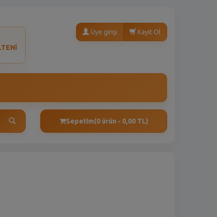
Üye girişi
Kayıt Ol
LTENİ
Sepetim
(0 ürün - 0,00 TL)