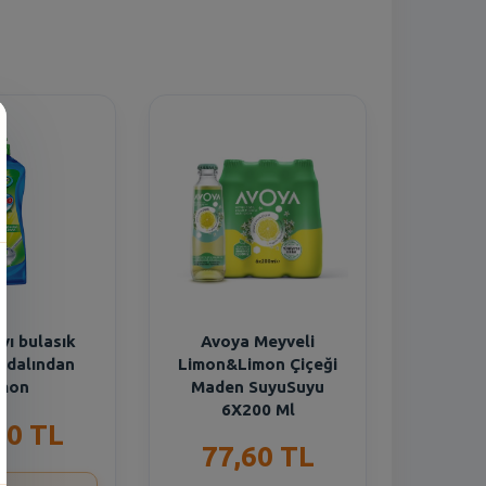
vı bulasık
Avoya Meyveli
 dalından
Limon&Limon Çiçeği
ımon
Maden SuyuSuyu
6X200 Ml
70 TL
77,60 TL