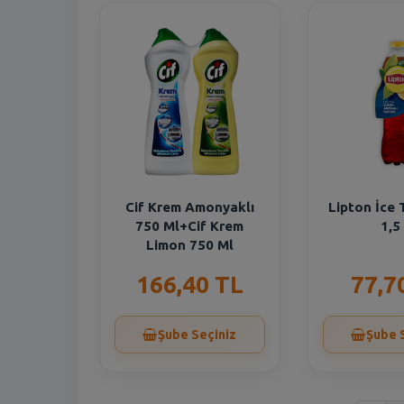
Cif Krem Amonyaklı
Lipton İce
750 Ml+Cif Krem
1,5 
Limon 750 Ml
166,40 TL
77,7
Şube Seçiniz
Şube 