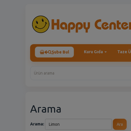
Kuru Gıda
Taze Ü
Şube Bul
Arama
Arama:
Ara