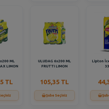
x200 ML
ULUDAG 6x200 ML
Lipton İc
MAX LIMON
FRUTTI LIMON
33
5 TL
105,35 TL
44,
Seçiniz
Şube Seçiniz
Şub