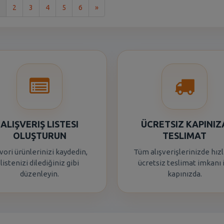
Son
2
3
4
5
6
»
ALIŞVERIŞ LISTESI
ÜCRETSIZ KAPINIZ
OLUŞTURUN
TESLIMAT
vori ürünlerinizi kaydedin,
Tüm alışverişlerinizde hızl
listenizi dilediğiniz gibi
ücretsiz teslimat imkanı 
düzenleyin.
kapınızda.