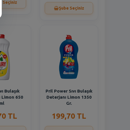
e Seçiniz
Şube Seçiniz
ıvı Bulaşık
Pril Power Sıvı Bulaşık
ı Limon 650
Deterjanı Limon 1350
ml
Gr.
70 TL
199,70 TL