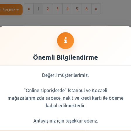
İlk
Son
«
1
2
3
4
5
6
»
a Seçiniz
Önemli Bilgilendirme
Değerli müşterilerimiz,
"Online siparişlerde" İstanbul ve Kocaeli
t Etkili
Clin Cam Temizleyici
Bingo sı
mağazalarımızda sadece, nakit ve kredi kartı ile ödeme
mizleyici
Limon 500 ml
1200 ml
250 ml
l
kabul edilmektedir.
0 TL
177,50 TL
88,
Anlayışınız için teşekkür ederiz.