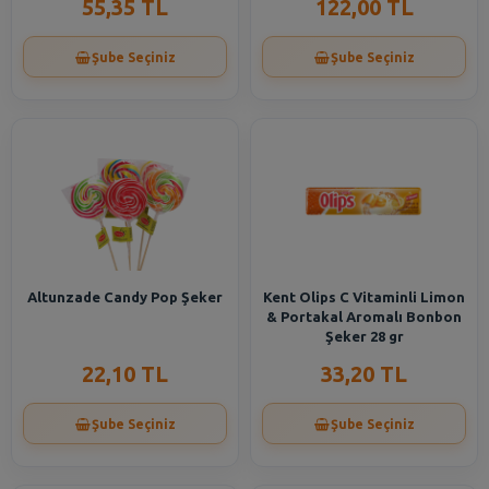
55,35 TL
122,00 TL
Şube Seçiniz
Şube Seçiniz
Altunzade Candy Pop Şeker
Kent Olips C Vitaminli Limon
& Portakal Aromalı Bonbon
Şeker 28 gr
22,10 TL
33,20 TL
Şube Seçiniz
Şube Seçiniz