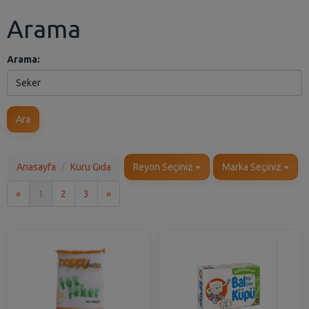
Arama
Arama:
Ara
Anasayfa
Kuru Gıda
Reyon Seçiniz
Marka Seçiniz
İlk
Son
«
1
2
3
»