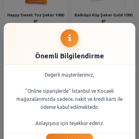
Happy Sweet Toz Şeker 1000
Balküpü Küp Şeker Gold 1000
gr
gr
61,00 TL
60,95 TL
Şube Seçiniz
Şube Seçiniz
Önemli Bilgilendirme
Değerli müşterilerimiz,
"Online siparişlerde" İstanbul ve Kocaeli
mağazalarımızda sadece, nakit ve kredi kartı ile
ödeme kabul edilmektedir.
Balküpü Toz Şeker 1000 gr
Happy Sweet Toz Şeker 2500
Anlayışınız için teşekkür ederiz.
gr