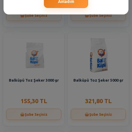
66,50 TL
155,30 TL
Anladım
Şube Seçiniz
Şube Seçiniz
Balküpü Toz Şeker 3000 gr
Balküpü Toz Şeker 5000 gr
155,30 TL
321,80 TL
Şube Seçiniz
Şube Seçiniz