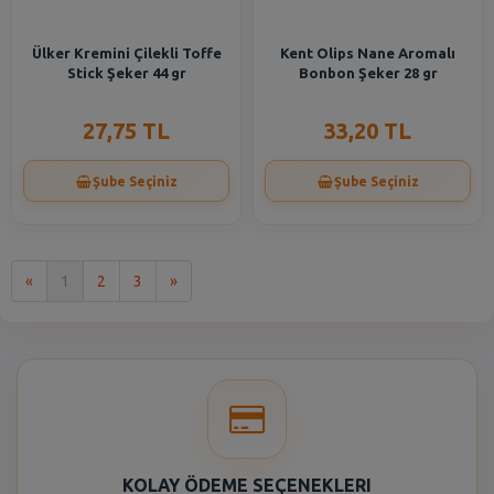
Ülker Kremini Çilekli Toffe
Kent Olips Nane Aromalı
Stick Şeker 44 gr
Bonbon Şeker 28 gr
27,75 TL
33,20 TL
Şube Seçiniz
Şube Seçiniz
İlk
Son
«
1
2
3
»
KOLAY ÖDEME SEÇENEKLERI