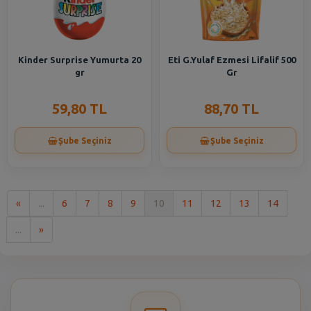
Kinder Surprise Yumurta 20
Eti G.Yulaf Ezmesi Lifalif 500
gr
Gr
59,80 TL
88,70 TL
Şube Seçiniz
Şube Seçiniz
İlk
«
...
6
7
8
9
10
11
12
13
14
Son
...
»