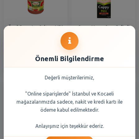
Öncü Domates Salçası 1650
Cappy Meyve Suyu Şeftali
gr
200 ml
244,10 TL
19,40 TL
Önemli Bilgilendirme
Şube Seçiniz
Şube Seçiniz
Değerli müşterilerimiz,
"Online siparişlerde" İstanbul ve Kocaeli
mağazalarımızda sadece, nakit ve kredi kartı ile
ödeme kabul edilmektedir.
Anlayışınız için teşekkür ederiz.
Hayat Bebe Suyu Pet Şişe
Balküpü Toz Şeker 5000 gr
6x330 ml