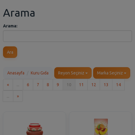
Arama
Arama:
Ara
Anasayfa
Kuru Gıda
Reyon Seçiniz
Marka Seçiniz
İlk
«
...
6
7
8
9
10
11
12
13
14
Son
...
»