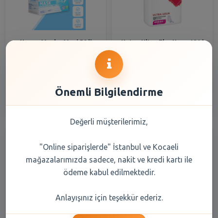
Happy Maske Mavi 50 li
Kotex Ultra Eko Uzun 18 Li
16,55 TL
116,45 TL
Önemli Bilgilendirme
Şube Seçiniz
Şube Seçiniz
Değerli müşterilerimiz,
"Online siparişlerde" İstanbul ve Kocaeli
mağazalarımızda sadece, nakit ve kredi kartı ile
ödeme kabul edilmektedir.
Anlayışınız için teşekkür ederiz.
Kenton Puding Çikolatalı 2 li
Fairy Platinum Plus B.Makine
Det Kapsül 50 Li