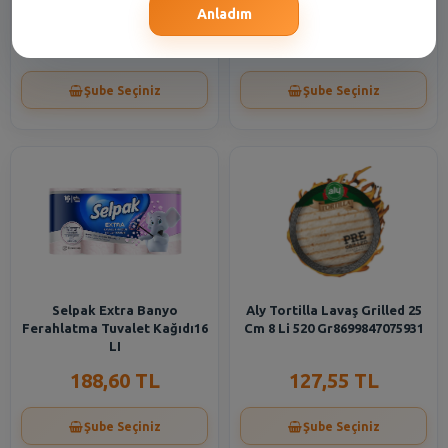
Anladım
85,40 TL
610,40 TL
Şube Seçiniz
Şube Seçiniz
Selpak Extra Banyo
Aly Tortilla Lavaş Grilled 25
Ferahlatma Tuvalet Kağıdı16
Cm 8 Li 520 Gr8699847075931
LI
188,60 TL
127,55 TL
Şube Seçiniz
Şube Seçiniz