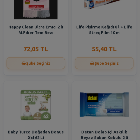
Happy Clean Ultra Emıcı 2 lı
Life Pişirme Kağıdı 8 li+ Life
M.Fıber Tem Bezı
Streç Film 10 m
72,05 TL
55,40 TL
Şube Seçiniz
Şube Seçiniz
Baby Turco Doğadan Bonus
Detan Dolap İçi Askılık
Xxl 62 Li
Beyaz Sabun Kokulu 2 li