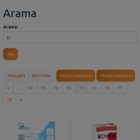
Arama
Arama:
Ara
Anasayfa
Kuru Gıda
Reyon Seçiniz
Marka Seçiniz
İlk
«
...
10
11
12
13
14
15
16
17
Son
18
»