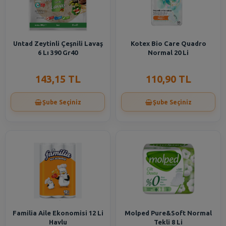
Untad Zeytinli Çeşnili Lavaş
Kotex Bio Care Quadro
6 Lı 390 Gr40
Normal 20 Li
143,15 TL
110,90 TL
Şube Seçiniz
Şube Seçiniz
Familia Aile Ekonomisi 12 Li
Molped Pure&Soft Normal
Havlu
Tekli 8 Li