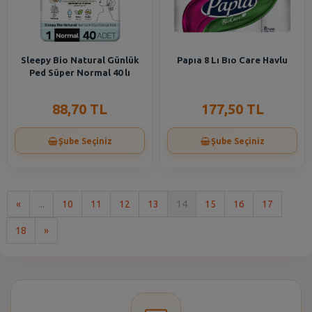
Sleepy Bio Natural Günlük
Papıa 8 Lı Bıo Care Havlu
Ped Süper Normal 40 lı
88,70 TL
177,50 TL
Şube Seçiniz
Şube Seçiniz
İlk
«
...
10
11
12
13
14
15
16
17
Son
18
»