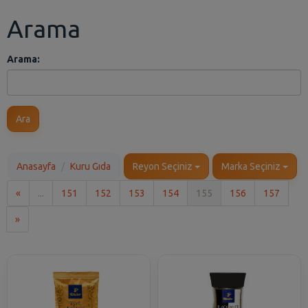
Arama
Arama:
Ara
Anasayfa
Kuru Gıda
Reyon Seçiniz
Marka Seçiniz
İlk
«
...
151
152
153
154
155
156
157
Son
»