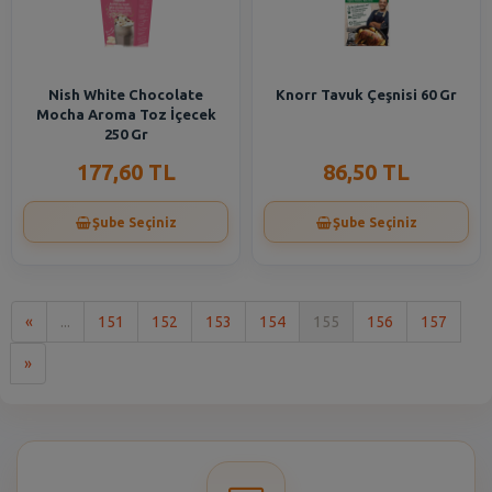
Nish White Chocolate
Knorr Tavuk Çeşnisi 60 Gr
Mocha Aroma Toz İçecek
250 Gr
177,60 TL
86,50 TL
Şube Seçiniz
Şube Seçiniz
İlk
«
...
151
152
153
154
155
156
157
Son
»