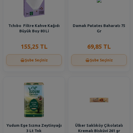
Tchıbo Filtre Kahve Kağıdı
Damak Patates Baharatı 75
Büyük Boy 80 Li
Gr
155,25 TL
69,85 TL
Şube Seçiniz
Şube Seçiniz
Yudum Ege Sızma Zeytinyağı
Ülker Saklıköy Çikolatalı
3 Lt Tnk
Kremalı Bisküvi 261 gr