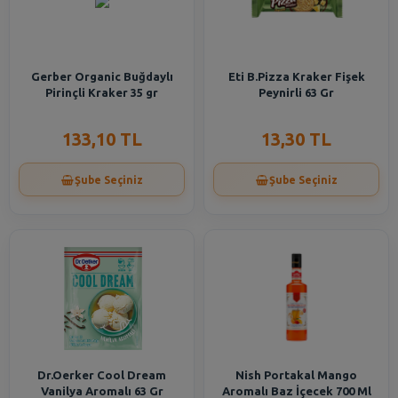
Gerber Organic Buğdaylı
Eti B.Pizza Kraker Fişek
Pirinçli Kraker 35 gr
Peynirli 63 Gr
133,10 TL
13,30 TL
Şube Seçiniz
Şube Seçiniz
Dr.Oerker Cool Dream
Nish Portakal Mango
Vanilya Aromalı 63 Gr
Aromalı Baz İçecek 700 Ml