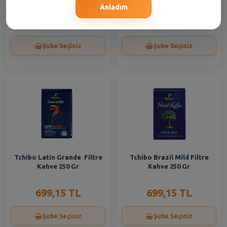
Anladım
188,55 TL
610,35 TL
Şube Seçiniz
Şube Seçiniz
Tchibo Latin Grande Filtre
Tchibo Brazil Mild Filtre
Kahve 250 Gr
Kahve 250 Gr
699,15 TL
699,15 TL
Şube Seçiniz
Şube Seçiniz