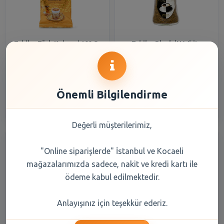
Tchibo Türk Kahvesi 100 Gr
Tchibo Black 'N White
Çözünebilir Kahve 100 Gr
77,55 TL
366,20 TL
Önemli Bilgilendirme
Şube Seçiniz
Şube Seçiniz
Değerli müşterilerimiz,
"Online siparişlerde" İstanbul ve Kocaeli
mağazalarımızda sadece, nakit ve kredi kartı ile
ödeme kabul edilmektedir.
Anlayışınız için teşekkür ederiz.
Tchibo Gold Selection
Tchibo Exclusive Decaf
Çözünebilir Kahve 50 Gr
KafeinKavanoz Kahve 100 Gr