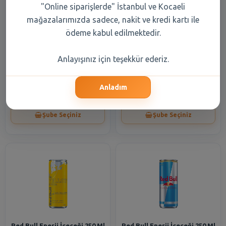
"Online siparişlerde" İstanbul ve Kocaeli
mağazalarımızda sadece, nakit ve kredi kartı ile
ödeme kabul edilmektedir.
Red Bull Enerji İçeceği 473 Ml
Red Bull Enerji İçeceği 250 Ml
Anlayışınız için teşekkür ederiz.
Kutu
Blue Edition
Anladım
133,20 TL
77,70 TL
Şube Seçiniz
Şube Seçiniz
Red Bull Enerji İçeceği 250 Ml
Red Bull Enerji İçeceği 250 Ml