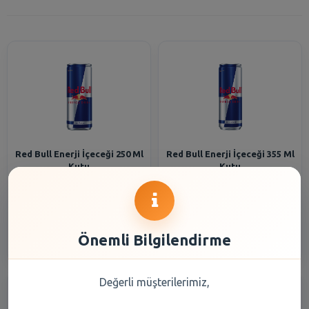
Red Bull Enerji İçeceği 250 Ml
Red Bull Enerji İçeceği 355 Ml
Kutu
Kutu
77,70 TL
105,45 TL
Şube Seçiniz
Şube Seçiniz
Önemli Bilgilendirme
Değerli müşterilerimiz,