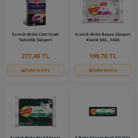
Scotch-Brite Cam Ocak
Scotch-Brite Banyo Süngeri
Temizlik Süngeri
Klasik XXL, Tekli
277,40 TL
199,70 TL
Şube Seçiniz
Şube Seçiniz
Scotch Brite Yesıl Sünger
S.Brite Sünger Yeşil 4 lü Düz