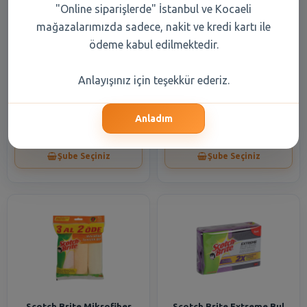
"Online siparişlerde" İstanbul ve Kocaeli
mağazalarımızda sadece, nakit ve kredi kartı ile
ödeme kabul edilmektedir.
Ekonomik Temizlik Eldiveni
S.Brite Mutfak Bezi 5 Li
Anlayışınız için teşekkür ederiz.
No: 7 Orta
Promo Paket
Anladım
199,70 TL
110,90 TL
Şube Seçiniz
Şube Seçiniz
Scotch Brite Mikrofiber
Scotch Brite Extreme Bul