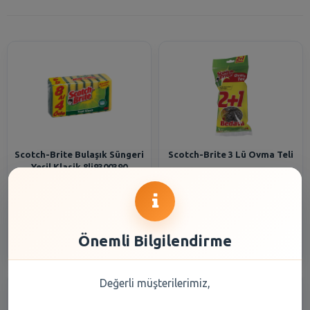
Scotch-Brite Bulaşık Süngeri
Scotch-Brite 3 Lü Ovma Teli
Yeşil Klasik 8li9300390
277,40 TL
233,00 TL
Şube Seçiniz
Şube Seçiniz
Önemli Bilgilendirme
Değerli müşterilerimiz,