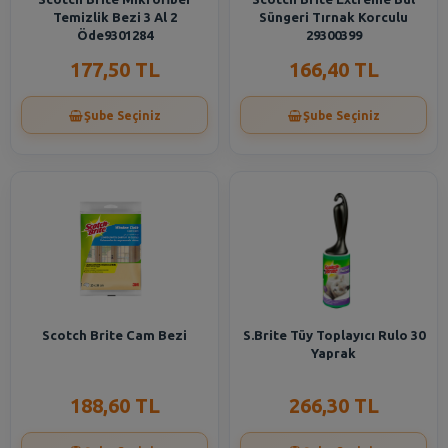
Temizlik Bezi 3 Al 2
Süngeri Tırnak Korculu
Öde9301284
29300399
177,50 TL
166,40 TL
Şube Seçiniz
Şube Seçiniz
Scotch Brite Cam Bezi
S.Brite Tüy Toplayıcı Rulo 30
Yaprak
188,60 TL
266,30 TL