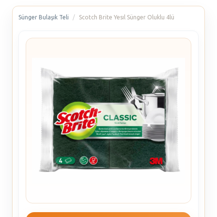
Sünger Bulaşık Teli
Scotch Brite Yesıl Sünger Oluklu 4lü