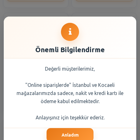
Önemli Bilgilendirme
Erikli Su 5 lt
Hayat Su Pet Şişe 1,5 lt
Değerli müşterilerimiz,
"Online siparişlerde" İstanbul ve Kocaeli
77,60 TL
24,90 TL
mağazalarımızda sadece, nakit ve kredi kartı ile
Şube Seçiniz
Şube Seçiniz
ödeme kabul edilmektedir.
Anlayışınız için teşekkür ederiz.
Anladım