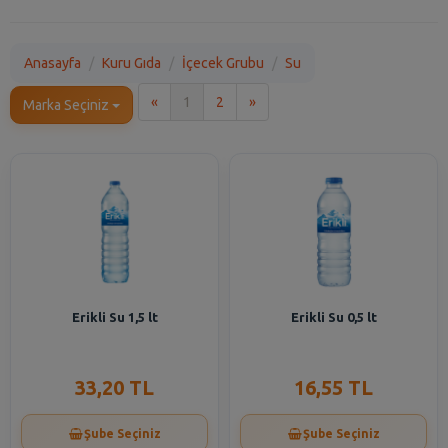
Anasayfa
Kuru Gıda
İçecek Grubu
Su
İlk
Son
«
1
2
»
Marka Seçiniz
Erikli Su 1,5 lt
Erikli Su 0,5 lt
33,20 TL
16,55 TL
Şube Seçiniz
Şube Seçiniz