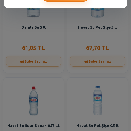
Damla Su 5 lt
Hayat Su Pet Şişe 5 lt
61,05 TL
67,70 TL
Şube Seçiniz
Şube Seçiniz
Hayat Su Spor Kapak 0.75 Lt
Hayat Su Pet Şişe 0,5 lt