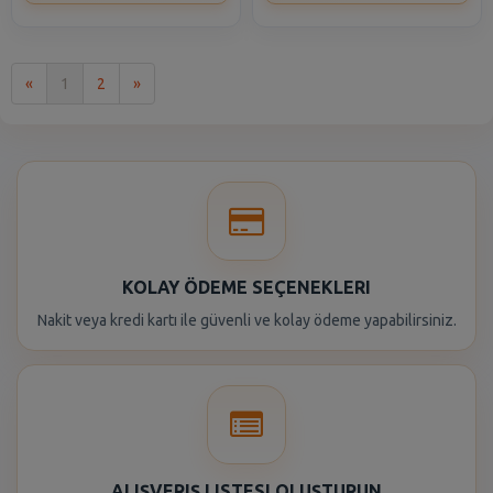
İlk
Son
«
1
2
»
KOLAY ÖDEME SEÇENEKLERI
Nakit veya kredi kartı ile güvenli ve kolay ödeme yapabilirsiniz.
ALIŞVERIŞ LISTESI OLUŞTURUN