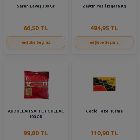
Saran Lavaş 300 Gr
Zeytın Yesıl Izgara Kg
66,50 TL
494,95 TL
Şube Seçiniz
Şube Seçiniz
ABDULLAH SAFFET GULLAC
Cedid Taze Hurma
100 GR
99,80 TL
110,90 TL