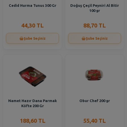
Cedid Hurma Tunus 300 Gr
Doğuş Çeçil Peyniri Al Bitir
100 gr
44,30 TL
88,70 TL
Şube Seçiniz
Şube Seçiniz
Namet Hazır Dana Parmak
Obur Chef 200 gr
Köfte 200 Gr
188,60 TL
55,40 TL