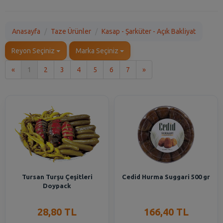
Anasayfa
Taze Ürünler
Kasap - Şarküter - Açık Bakliyat
Reyon Seçiniz
Marka Seçiniz
İlk
Son
«
1
2
3
4
5
6
7
»
Tursan Turşu Çeşitleri
Cedid Hurma Suggari 500 gr
Doypack
28,80 TL
166,40 TL