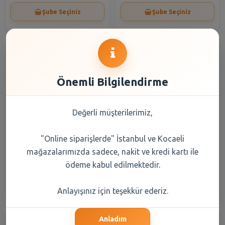
Şube Seçiniz
Şube Seçiniz
Önemli Bilgilendirme
Değerli müşterilerimiz,
ABDULLAH SAFFET GULLAC
Bağbaşı Tokat Çemen 225 gr
300 GR
"Online siparişlerde" İstanbul ve Kocaeli
mağazalarımızda sadece, nakit ve kredi kartı ile
188,60 TL
53,20 TL
ödeme kabul edilmektedir.
Şube Seçiniz
Şube Seçiniz
Anlayışınız için teşekkür ederiz.
Anladım