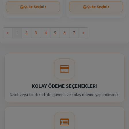
Şube Seçiniz
Şube Seçiniz
İlk
Son
«
1
2
3
4
5
6
7
»
KOLAY ÖDEME SEÇENEKLERI
Nakit veya kredi kartı ile güvenli ve kolay ödeme yapabilirsiniz.