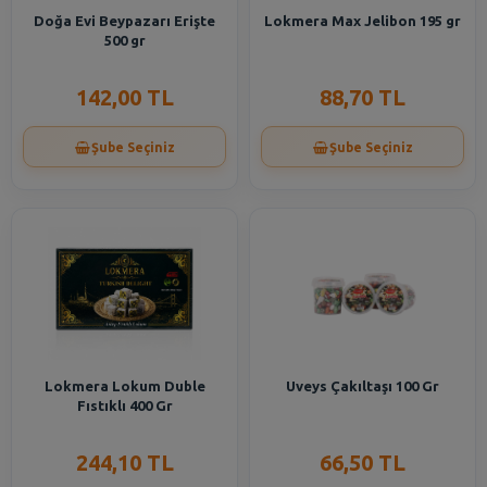
Doğa Evi Beypazarı Erişte
Lokmera Max Jelibon 195 gr
500 gr
142,00 TL
88,70 TL
Şube Seçiniz
Şube Seçiniz
Lokmera Lokum Duble
Uveys Çakıltaşı 100 Gr
Fıstıklı 400 Gr
244,10 TL
66,50 TL