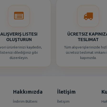
ALIŞVERIŞ LISTESI
ÜCRETSIZ KAPINIZ
OLUŞTURUN
TESLIMAT
vori ürünlerinizi kaydedin,
Tüm alışverişlerinizde hızl
listenizi dilediğiniz gibi
ücretsiz teslimat imkanı 
düzenleyin.
kapınızda.
Hakkımızda
İletişim
K
İndirim Bülteni
İletişim
Hak