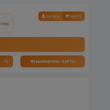
Üye girişi
Kayıt Ol
LTENİ
Sepetim
(0 ürün - 0,00 TL)