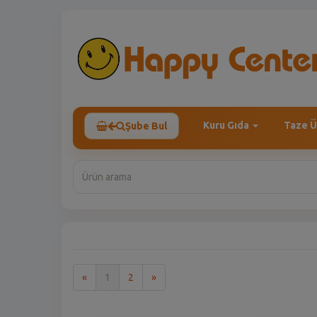
Kuru Gıda
Taze Ü
Şube Bul
İlk
Son
«
1
2
»