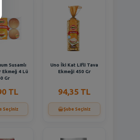
ıum Susamlı
Uno İki Kat Lifli Tava
 Ekmeğ 4 Lü
Ekmeği 450 Gr
0 Gr
90 TL
94,35 TL
e Seçiniz
Şube Seçiniz