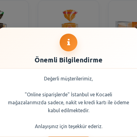
Önemli Bilgilendirme
ium Çok
Uno Süper Tost
Uno Sandv
ez Buğdaylı
Ekmeği 470 Gr
li Yat
Değerli müşterilerimiz,
 Gr
"Online siparişlerde" İstanbul ve Kocaeli
0 TL
105,45 TL
88,
mağazalarımızda sadece, nakit ve kredi kartı ile ödeme
kabul edilmektedir.
Seçiniz
Şube Seçiniz
Şub
Anlayışınız için teşekkür ederiz.