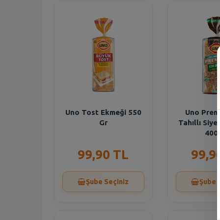
Uno Tost Ekmeği 550
Uno Prem
Gr
Tahıllı Siy
400
99,90 TL
99,9
Şube Seçiniz
Şube 