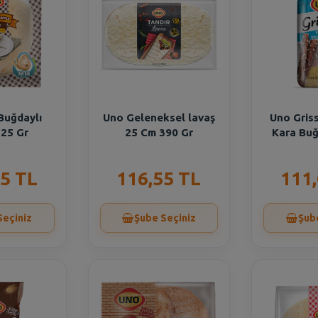
Buğdaylı
Uno Geleneksel lavaş
Uno Griss
325 Gr
25 Cm 390 Gr
Kara Buğ
5 TL
116,55 TL
111
Seçiniz
Şube Seçiniz
Şub