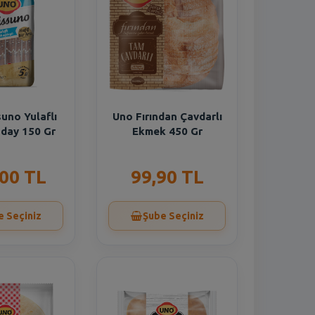
uno Yulaflı
Uno Fırından Çavdarlı
day 150 Gr
Ekmek 450 Gr
,00 TL
99,90 TL
e Seçiniz
Şube Seçiniz