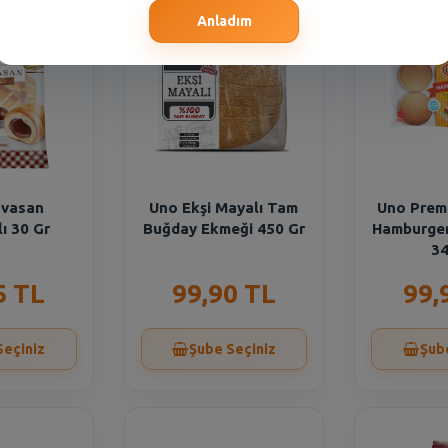
Anladım
uvasan
Uno Ekşi Mayalı Tam
Uno Prem
lı 30 Gr
Buğday Ekmeği 450 Gr
Hamburger
34
5 TL
99,90 TL
99,
Seçiniz
Şube Seçiniz
Şub