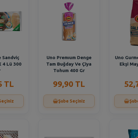
 Sandviç
Uno Premıum Denge
Uno Gurm
X 4 Lü 300
Tam Buğday Ve Çiya
Ekşi May
r
Tohum 400 Gr
5 TL
99,90 TL
52,
Seçiniz
Şube Seçiniz
Şub