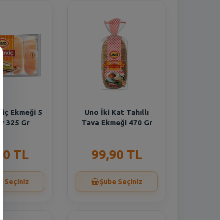
iç Ekmeği 5
Uno İki Kat Tahıllı
ay 325 Gr
Tava Ekmeği 470 Gr
80 TL
99,90 TL
e Seçiniz
Şube Seçiniz