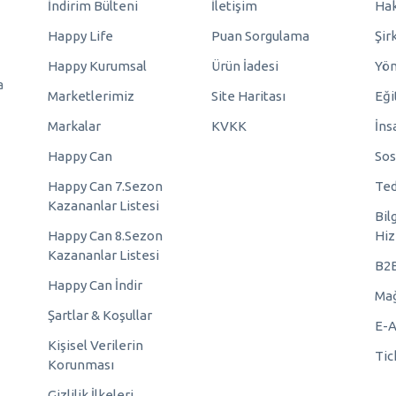
İndirim Bülteni
İletişim
Hak
Happy Life
Puan Sorgulama
Şir
Happy Kurumsal
Ürün İadesi
Yö
a
Marketlerimiz
Site Haritası
Eği
Markalar
KVKK
İns
Happy Can
Sos
Happy Can 7.Sezon
Ted
Kazananlar Listesi
Bil
Happy Can 8.Sezon
Hiz
Kazananlar Listesi
B2
Happy Can İndir
Mağ
Şartlar & Koşullar
E-A
Kişisel Verilerin
Tic
Korunması
Gizlilik İlkeleri