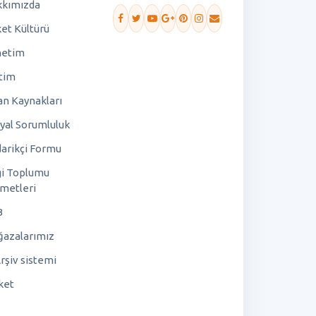
kımızda
ket Kültürü
netim
tim
an Kaynakları
yal Sorumluluk
arikçi Formu
gi Toplumu
metleri
B
azalarımız
rşiv sistemi
ket