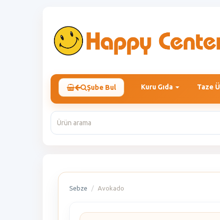
Kuru Gıda
Taze Ü
Şube Bul
Sebze
Avokado