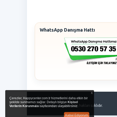
WhatsApp Danışma Hattı
x
Çerezler, Happycenter.com.tr hizmetlerini daha etkin bir
şekilde sunmamızı sağlar. Detaylı bilgiye
Kişisel
© 2026 Happy Center. Tüm hakları saklıdır.
Verilerin Korunması
sayfasından ulaşabilirsiniz.
Kabul Ediyorum