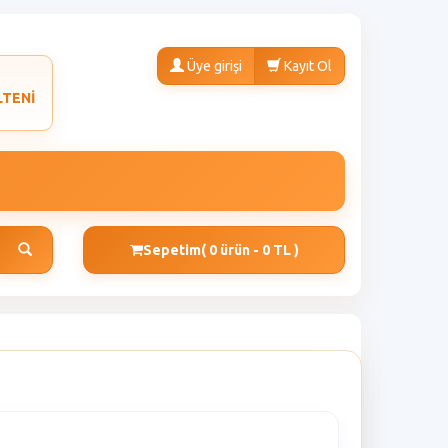
Üye girişi
Kayıt Ol
LTENİ
Sepetim
( 0 ürün - 0 TL )