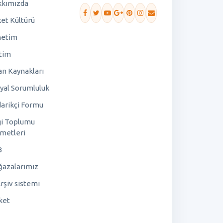
kımızda
ket Kültürü
netim
tim
an Kaynakları
yal Sorumluluk
arikçi Formu
gi Toplumu
metleri
B
azalarımız
rşiv sistemi
ket