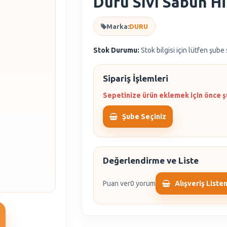
Duru Sıvı Sabun Hi
Marka:
DURU
Stok Durumu:
Stok bilgisi için lütfen şube
Sipariş İşlemleri
Sepetinize ürün eklemek için önce ş
Şube Seçiniz
Değerlendirme ve Liste
Puan ver
0 yorum
Alışveriş Liste