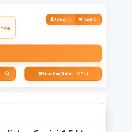
Üye girişi
Kayıt Ol
LTENİ
Sepetim
( 0 ürün - 0 TL )