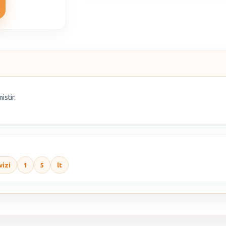
istir.
vizi
1
5
lt