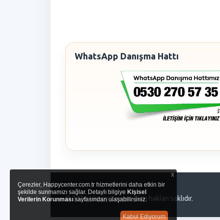
WhatsApp Danışma Hattı
x
Çerezler, Happycenter.com.tr hizmetlerini daha etkin bir
şekilde sunmamızı sağlar. Detaylı bilgiye
Kişisel
© 2026 Happy Center. Tüm hakları saklıdır.
Verilerin Korunması
sayfasından ulaşabilirsiniz.
Kabul Ediyorum