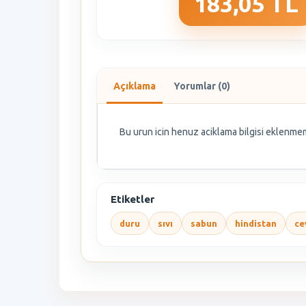
183,05 TL
Açıklama
Yorumlar (0)
Bu urun icin henuz aciklama bilgisi eklenmem
Etiketler
duru
sıvı
sabun
hindistan
ce