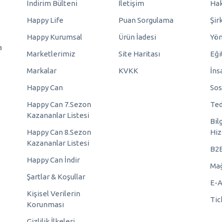
İndirim Bülteni
İletişim
Hak
Happy Life
Puan Sorgulama
Şir
Happy Kurumsal
Ürün İadesi
Yö
a
Marketlerimiz
Site Haritası
Eği
Markalar
KVKK
İns
Happy Can
Sos
Happy Can 7.Sezon
Ted
Kazananlar Listesi
Bil
Happy Can 8.Sezon
Hiz
Kazananlar Listesi
B2
Happy Can İndir
Mağ
Şartlar & Koşullar
E-A
Kişisel Verilerin
Tic
Korunması
Gizlilik İlkeleri