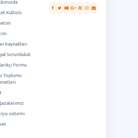
kımızda
ket Kültürü
netim
tim
an Kaynakları
yal Sorumluluk
arikçi Formu
gi Toplumu
metleri
B
azalarımız
rşiv sistemi
ket