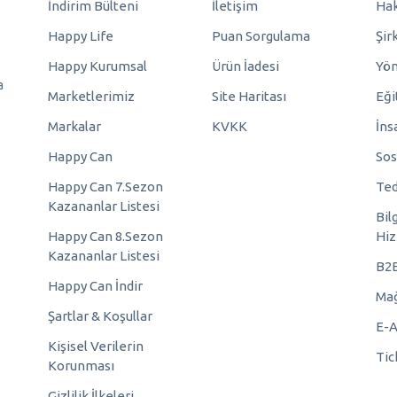
İndirim Bülteni
İletişim
Hak
Happy Life
Puan Sorgulama
Şir
Happy Kurumsal
Ürün İadesi
Yö
a
Marketlerimiz
Site Haritası
Eği
Markalar
KVKK
İns
Happy Can
Sos
Happy Can 7.Sezon
Ted
Kazananlar Listesi
Bil
Happy Can 8.Sezon
Hiz
Kazananlar Listesi
B2
Happy Can İndir
Mağ
Şartlar & Koşullar
E-A
Kişisel Verilerin
Tic
Korunması
Gizlilik İlkeleri