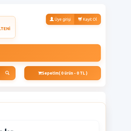
Üye girişi
Kayıt Ol
LTENİ
Sepetim
( 0 ürün - 0 TL )