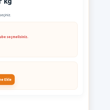
r kg
 seçiniz.
ube seçmelisiniz.
me Ekle