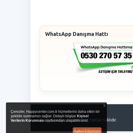
WhatsApp Danışma Hattı
x
Çerezler, Happycenter.com.tr hizmetlerini daha etkin bir
şekilde sunmamızı sağlar. Detaylı bilgiye
Kişisel
© 2026 Happy Center. Tüm hakları saklıdır.
Verilerin Korunması
sayfasından ulaşabilirsiniz.
Kabul Ediyorum