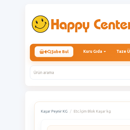
Kuru Gıda
Taze Ü
Şube Bul
Kaşar Peynir KG
Etc.İçim Blok Kaşar kg