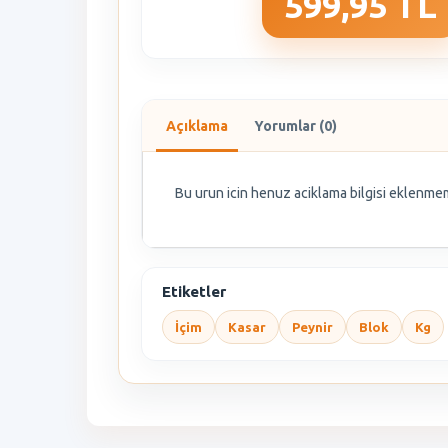
599,95 TL
Açıklama
Yorumlar (0)
Bu urun icin henuz aciklama bilgisi eklenmem
Etiketler
İçim
Kasar
Peynir
Blok
Kg