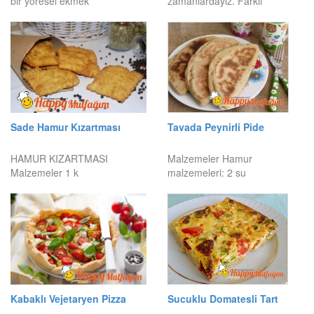
bir yöresel ekmek
zamanlardayız. Farklı
Sade Hamur Kızartması
Tavada Peynirli Pide
HAMUR KIZARTMASI
Malzemeler Hamur
Malzemeler 1 k
malzemeleri: 2 su
Kabaklı Vejetaryen Pizza
Sucuklu Domatesli Tart