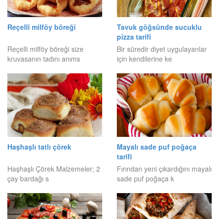
Reçelli milföy böreği
Tavuk göğsünde sucuklu
pizza tarifi
Reçelli milföy böreği size
Bir süredir diyet uygulayanlar
kruvasanın tadını anıms
için kendilerine ke
Haşhaşlı tatlı çörek
Mayalı sade puf poğaça
tarifi
Haşhaşlı Çörek Malzemeler; 2
Fırından yeni çıkardığını mayalı
çay bardağı s
sade puf poğaça k