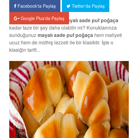
Facebook'ta Paylaş
Twitter'da Paylaş
Google Plus'da Paylaş
Fırından yeni çıkardığını
mayalı sade puf poğaça
kadar taze bir şey daha olabilir mi? Konuklarınıza
sunduğunuz
mayalı sade puf poğaça
hem maliyeti
ucuz hem de müthiş lezzeti ile bir klasiktir. İşte o
klasiğin tarifi...