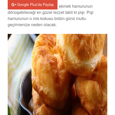
Google Plus'da Paylaş
Pratik kahvaltılık tariflerinde ekmek hamurunun
dönüşebileceği en güzel lezzet tabii ki pişi. Pişi
hamurunun o mis kokusu bütün günü mutlu
geçirmenize neden olacak.