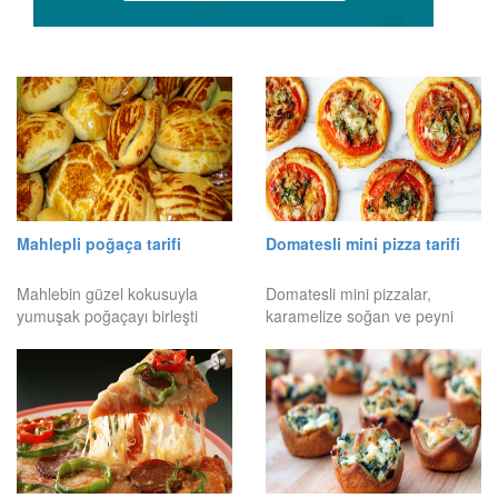
Mahlepli poğaça tarifi
Domatesli mini pizza tarifi
Mahlebin güzel kokusuyla
Domatesli mini pizzalar,
yumuşak poğaçayı birleşti
karamelize soğan ve peyni