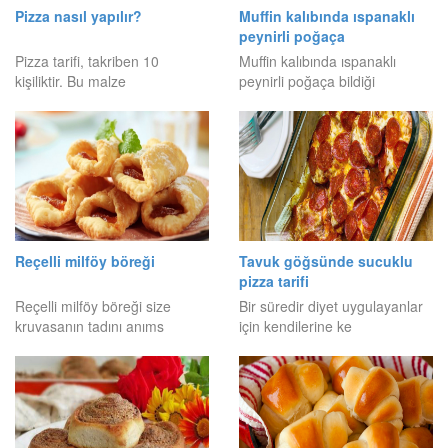
Pizza nasıl yapılır?
Muffin kalıbında ıspanaklı
peynirli poğaça
Pizza tarifi, takriben 10
Muffin kalıbında ıspanaklı
kişiliktir. Bu malze
peynirli poğaça bildiği
Reçelli milföy böreği
Tavuk göğsünde sucuklu
pizza tarifi
Reçelli milföy böreği size
Bir süredir diyet uygulayanlar
kruvasanın tadını anıms
için kendilerine ke