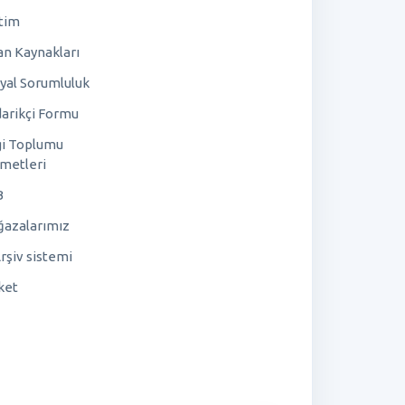
tim
an Kaynakları
yal Sorumluluk
arikçi Formu
gi Toplumu
metleri
B
azalarımız
rşiv sistemi
ket