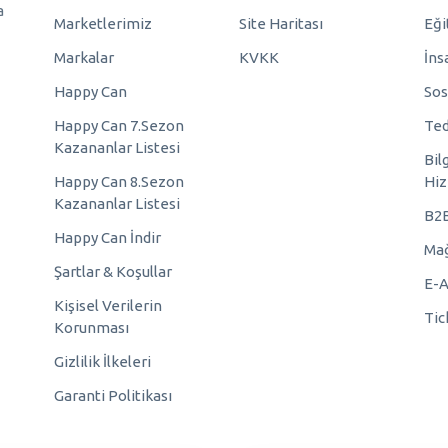
a
Marketlerimiz
Site Haritası
Eği
Markalar
KVKK
İns
Happy Can
Sos
Happy Can 7.Sezon
Ted
Kazananlar Listesi
Bil
Happy Can 8.Sezon
Hiz
Kazananlar Listesi
B2
Happy Can İndir
Mağ
Şartlar & Koşullar
E-A
Kişisel Verilerin
Tic
Korunması
Gizlilik İlkeleri
Garanti Politikası