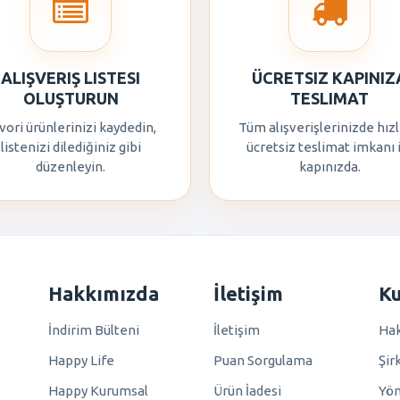
ALIŞVERIŞ LISTESI
ÜCRETSIZ KAPINIZ
OLUŞTURUN
TESLIMAT
vori ürünlerinizi kaydedin,
Tüm alışverişlerinizde hızl
listenizi dilediğiniz gibi
ücretsiz teslimat imkanı 
düzenleyin.
kapınızda.
Hakkımızda
İletişim
K
İndirim Bülteni
İletişim
Hak
Happy Life
Puan Sorgulama
Şir
Happy Kurumsal
Ürün İadesi
Yö