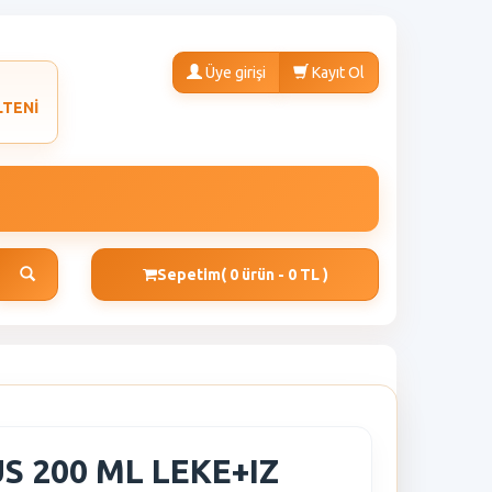
Üye girişi
Kayıt Ol
LTENİ
Sepetim
( 0 ürün - 0 TL )
S 200 ML LEKE+IZ