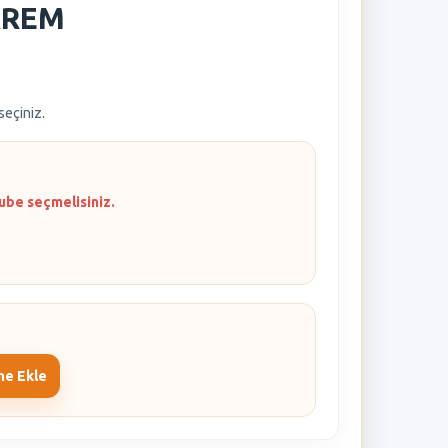
KREM
 seçiniz.
ube seçmelisiniz.
me Ekle