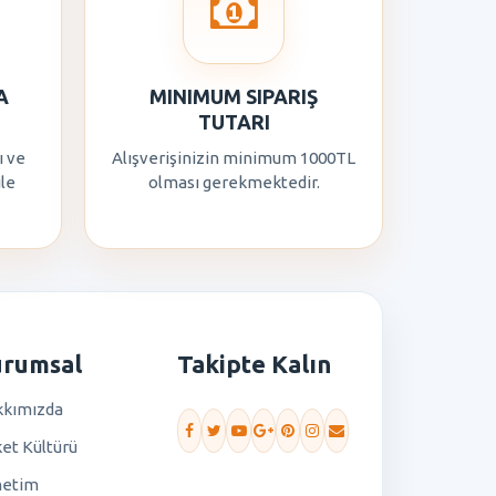
A
MINIMUM SIPARIŞ
TUTARI
ı ve
Alışverişinizin minimum 1000TL
ile
olması gerekmektedir.
urumsal
Takipte Kalın
kımızda
ket Kültürü
netim