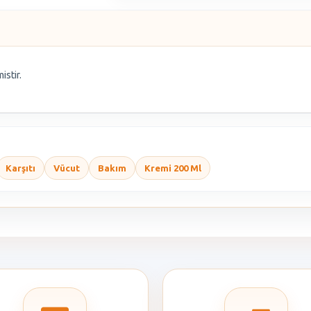
istir.
Karşıtı
Vücut
Bakım
Kremi 200 Ml