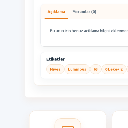
Açıklama
Yorumlar (0)
Bu urun icin henuz aciklama bilgisi eklenmem
Etiketler
Nivea
Luminous
63
0 Leke+İz