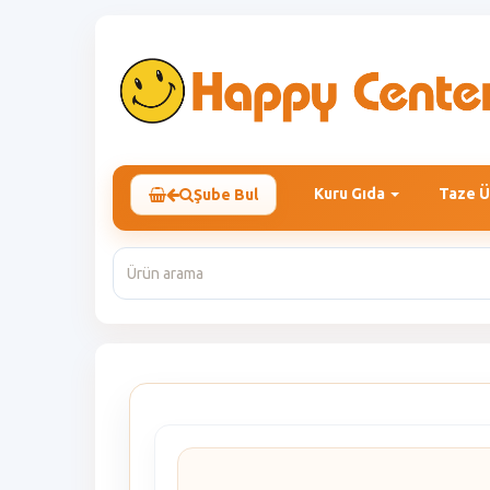
Kuru Gıda
Taze Ü
Şube Bul