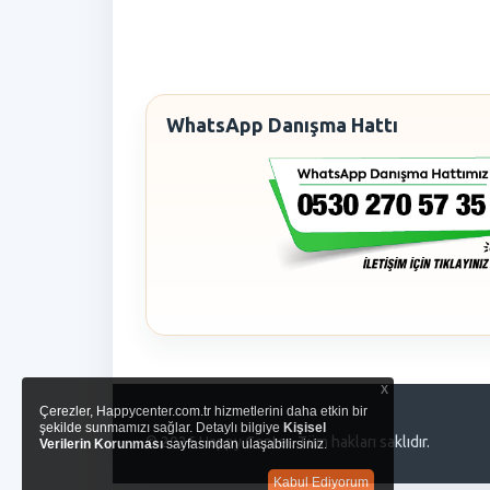
WhatsApp Danışma Hattı
x
Çerezler, Happycenter.com.tr hizmetlerini daha etkin bir
şekilde sunmamızı sağlar. Detaylı bilgiye
Kişisel
© 2026 Happy Center. Tüm hakları saklıdır.
Verilerin Korunması
sayfasından ulaşabilirsiniz.
Kabul Ediyorum