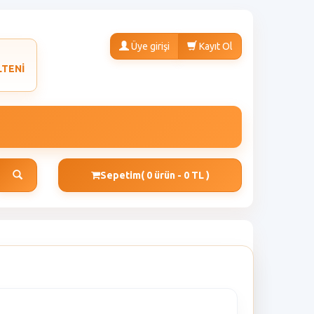
Üye girişi
Kayıt Ol
LTENİ
Sepetim
( 0 ürün - 0 TL )