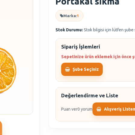
Portakal sıkma
Marka:
1
Stok Durumu:
Stok bilgisi için lütfen şube
Sipariş İşlemleri
Sepetinize ürün eklemek için önce ş
Şube Seçiniz
Değerlendirme ve Liste
Puan ver
0 yorum
Alışveriş Liste