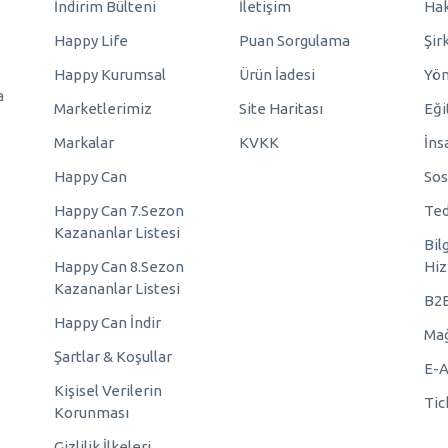
İndirim Bülteni
İletişim
Hak
Happy Life
Puan Sorgulama
Şir
Happy Kurumsal
Ürün İadesi
Yö
a
Marketlerimiz
Site Haritası
Eği
Markalar
KVKK
İns
Happy Can
Sos
Happy Can 7.Sezon
Ted
Kazananlar Listesi
Bil
Happy Can 8.Sezon
Hiz
Kazananlar Listesi
B2
Happy Can İndir
Mağ
Şartlar & Koşullar
E-A
Kişisel Verilerin
Tic
Korunması
Gizlilik İlkeleri