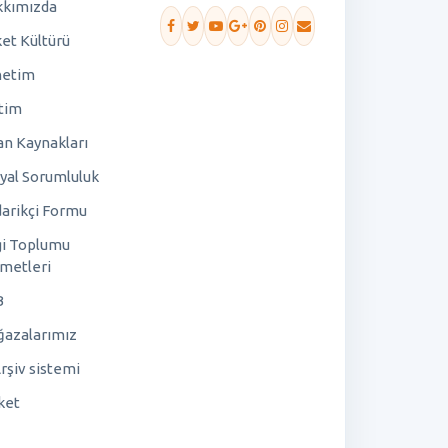
kımızda
ket Kültürü
netim
tim
an Kaynakları
yal Sorumluluk
arikçi Formu
gi Toplumu
metleri
B
azalarımız
rşiv sistemi
ket