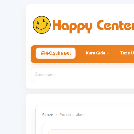
Kuru Gıda
Taze Ü
Şube Bul
Sebze
Portakal sıkma