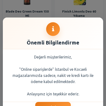
Blade Deo Green Dream 150
Finish Limonlu Deo 60
Ml
Yıkama
110,90 TL
221,90 TL
Şube Seçiniz
Şube Seçiniz
Önemli Bilgilendirme
Değerli müşterilerimiz,
"Online siparişlerde" İstanbul ve Kocaeli
mağazalarımızda sadece, nakit ve kredi kartı ile
ödeme kabul edilmektedir.
Rexona Deo Bayan Musk 150
Rexona Deo Erk.Xtra Cool
Anlayışınız için teşekkür ederiz.
ml
200 ML