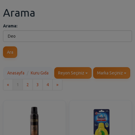
Arama
Arama:
Ara
Anasayfa
Kuru Gıda
Reyon Seçiniz
Marka Seçiniz
İlk
Son
«
1
2
3
4
»