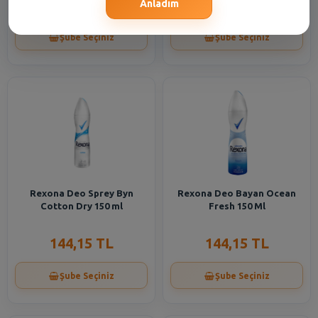
144,15 TL
232,95 TL
Anladım
Şube Seçiniz
Şube Seçiniz
Rexona Deo Sprey Byn
Rexona Deo Bayan Ocean
Cotton Dry 150 ml
Fresh 150 Ml
144,15 TL
144,15 TL
Şube Seçiniz
Şube Seçiniz