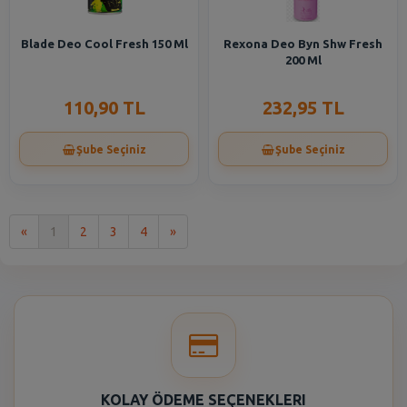
Blade Deo Cool Fresh 150 Ml
Rexona Deo Byn Shw Fresh
200 Ml
110,90 TL
232,95 TL
Şube Seçiniz
Şube Seçiniz
İlk
Son
«
1
2
3
4
»
KOLAY ÖDEME SEÇENEKLERI