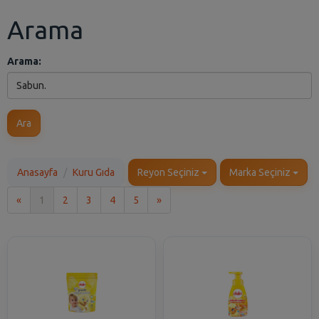
Arama
Arama:
Ara
Anasayfa
Kuru Gıda
Reyon Seçiniz
Marka Seçiniz
İlk
Son
«
1
2
3
4
5
»