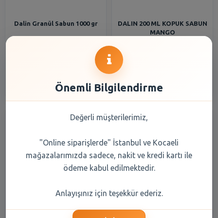
Dalin Granül Sabun 1000 gr
DALIN 200 ML KOPUK SABUN
MANGO
443,90 TL
210,75 TL
Şube Seçiniz
Şube Seçiniz
Önemli Bilgilendirme
Değerli müşterilerimiz,
"Online siparişlerde" İstanbul ve Kocaeli
mağazalarımızda sadece, nakit ve kredi kartı ile
ödeme kabul edilmektedir.
Hacı Şakir Doğal Beyaz Kalıp
Hacı Şakir Kalıp Sabun
Anlayışınız için teşekkür ederiz.
Sabun 4x150 gr
Lavanta 4x150 gr