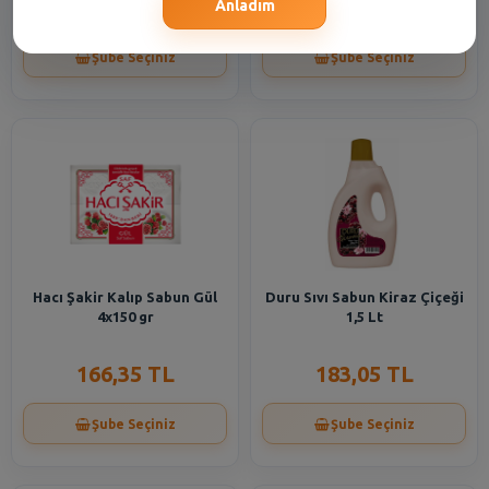
166,35 TL
166,35 TL
Anladım
Şube Seçiniz
Şube Seçiniz
Hacı Şakir Kalıp Sabun Gül
Duru Sıvı Sabun Kiraz Çiçeği
4x150 gr
1,5 Lt
166,35 TL
183,05 TL
Şube Seçiniz
Şube Seçiniz