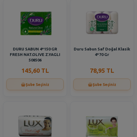
DURU SABUN 4*150 GR
Duru Sabun Saf Doğal Klasik
FRESH NAT.OLIVE Z.YAGLI
4*70 Gr
508506
145,60 TL
78,95 TL
Şube Seçiniz
Şube Seçiniz