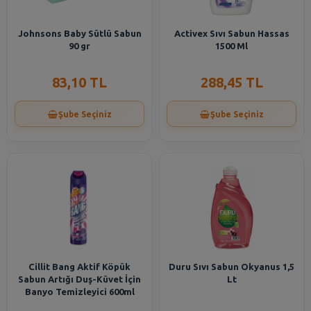
Johnsons Baby Sütlü Sabun
Activex Sıvı Sabun Hassas
90 gr
1500 Ml
83,10 TL
288,45 TL
Şube Seçiniz
Şube Seçiniz
Cillit Bang Aktif Köpük
Duru Sıvı Sabun Okyanus 1,5
Sabun Artığı Duş-Küvet İçin
Lt
Banyo Temizleyici 600ml