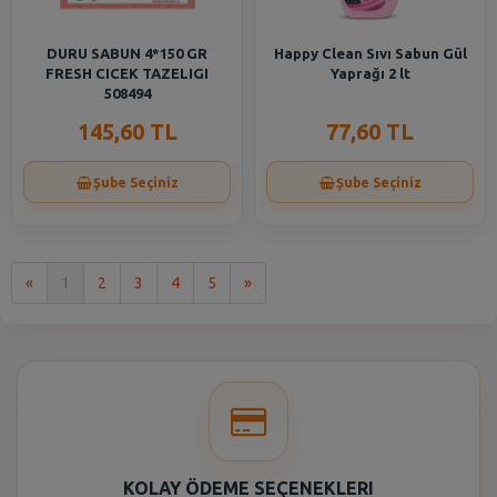
DURU SABUN 4*150 GR
Happy Clean Sıvı Sabun Gül
FRESH CICEK TAZELIGI
Yaprağı 2 lt
508494
145,60 TL
77,60 TL
Şube Seçiniz
Şube Seçiniz
İlk
Son
«
1
2
3
4
5
»
KOLAY ÖDEME SEÇENEKLERI