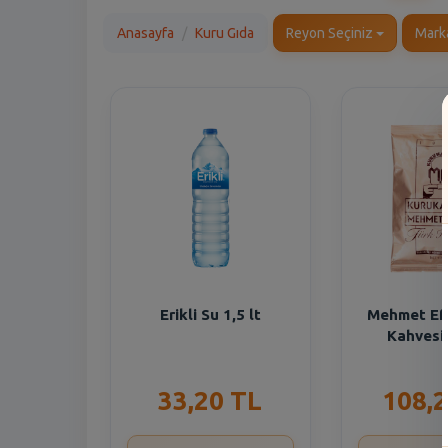
Anasayfa
Kuru Gıda
Reyon Seçiniz
Mark
Erikli Su 1,5 lt
Mehmet Ef
Kahvesi
33,20 TL
108,2