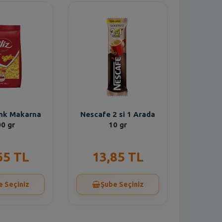
onk Makarna
Nescafe 2 si 1 Arada
0 gr
10 gr
65 TL
13,85 TL
e Seçiniz
Şube Seçiniz