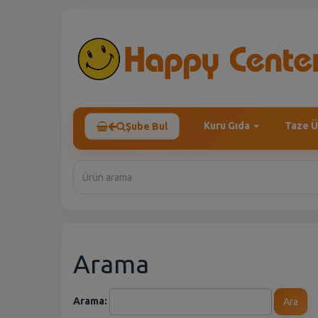
Kuru Gıda
Taze Ü
Şube Bul
Arama
Arama:
Ara