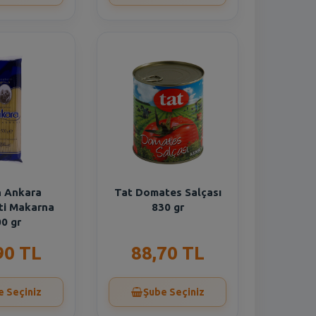
 Ankara
Tat Domates Salçası
ti Makarna
830 gr
0 gr
90 TL
88,70 TL
e Seçiniz
Şube Seçiniz