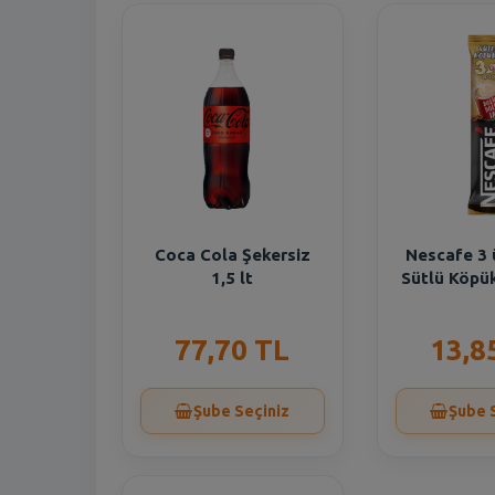
Coca Cola Şekersiz
Nescafe 3 
1,5 lt
Sütlü Köpük
77,70 TL
13,8
Şube Seçiniz
Şube 