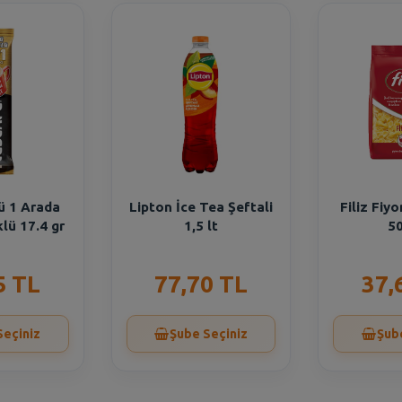
ü 1 Arada
Lipton İce Tea Şeftali
Filiz Fiy
lü 17.4 gr
1,5 lt
50
5 TL
77,70 TL
37,
Seçiniz
Şube Seçiniz
Şub