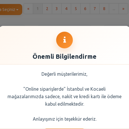
İlk
So
«
1
2
3
4
5
6
7
8
...
»
a Seçiniz
Önemli Bilgilendirme
Değerli müşterilerimiz,
"Online siparişlerde" İstanbul ve Kocaeli
endi Türk
Balküpü Küp Şeker
Erikli
mağazalarımızda sadece, nakit ve kredi kartı ile ödeme
 100 Gr
Gold 1000 gr
kabul edilmektedir.
0 TL
60,95 TL
16,
Anlayışınız için teşekkür ederiz.