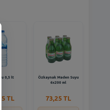
n
 Su 0,5 lt
Özkaynak Maden Suyu
6x200 ml
55 TL
73,25 TL