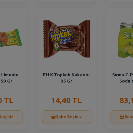
m Limonlu
Eti K.Topkek Kakaolu
Sırma C-P
 50 Gr
35 Gr
Soda 
0 TL
14,40 TL
83,
Seçiniz
Şube Seçiniz
Şub