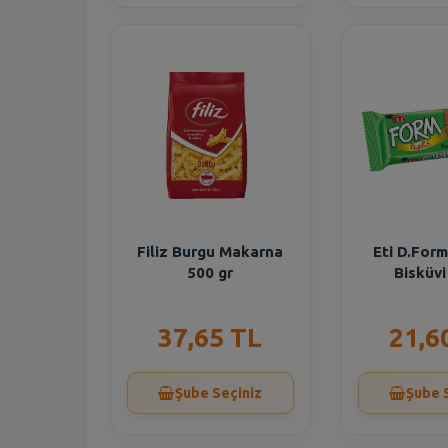
Filiz Burgu Makarna
Eti D.For
500 gr
Bisküvi
37,65 TL
21,6
Şube Seçiniz
Şube 