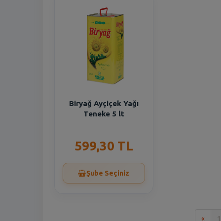
Biryağ Ayçiçek Yağı
Teneke 5 lt
599,30 TL
Şube Seçiniz
İlk
«
1