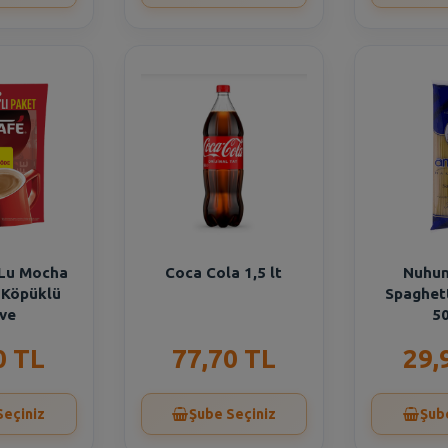
 Lu Mocha
Coca Cola 1,5 lt
Nuhun
ı Köpüklü
Spaghet
ve
50
0 TL
77,70 TL
29,
Seçiniz
Şube Seçiniz
Şub