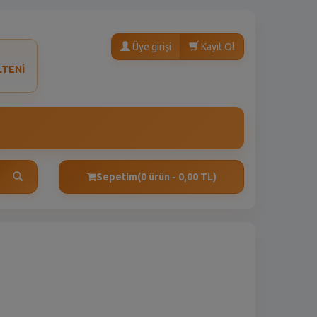
Üye girişi
Kayıt Ol
LTENİ
Sepetim
(0 ürün - 0,00 TL)