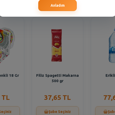
Seçiniz
Şube Seçiniz
Şub
Anladım
enkli 18 Gr
Filiz Spagetti Makarna
Erikl
500 gr
 TL
37,65 TL
77,
Seçiniz
Şube Seçiniz
Şub