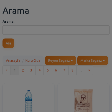
Arama
Arama:
Ara
Anasayfa
Kuru Gıda
Reyon Seçiniz
Marka Seçiniz
İlk
Son
«
1
2
3
4
5
6
7
8
...
»