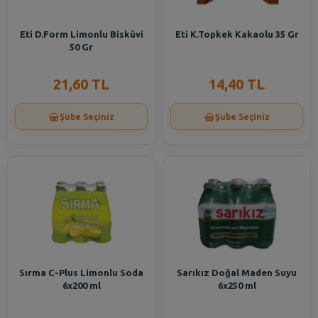
Eti D.Form Limonlu Bisküvi
Eti K.Topkek Kakaolu 35 Gr
50 Gr
21,60 TL
14,40 TL
Şube Seçiniz
Şube Seçiniz
Sırma C-Plus Limonlu Soda
Sarıkız Doğal Maden Suyu
6x200 ml
6x250 ml