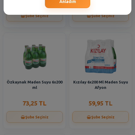
60,95 TL
16,55 TL
Anladım
Şube Seçiniz
Şube Seçiniz
Özkaynak Maden Suyu 6x200
Kızılay 6x200 Ml Maden Suyu
ml
Afyon
73,25 TL
59,95 TL
Şube Seçiniz
Şube Seçiniz