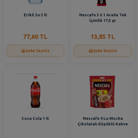
Erikli Su 5 lt
Nescafe 3 ü 1 Arada Tek
İçimlik 17,5 gr
77,60 TL
13,85 TL
Şube Seçiniz
Şube Seçiniz
Coca Cola 1 lt
Nescafe 9 Lu Mocha
Çikolatalı Köpüklü Kahve