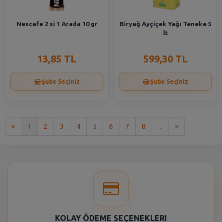
Nescafe 2 si 1 Arada 10 gr
Biryağ Ayçiçek Yağı Teneke 5
lt
13,85 TL
599,30 TL
Şube Seçiniz
Şube Seçiniz
İlk
Son
«
1
2
3
4
5
6
7
8
...
»
KOLAY ÖDEME SEÇENEKLERI