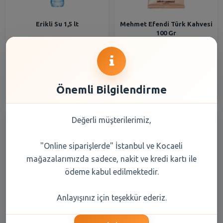
Erikli Su 1,5 lt
Mehmet Efendi Türk Kahvesi
100 Gr
33,20 TL
108,20 TL
Şube Seçiniz
Şube Seçiniz
Önemli Bilgilendirme
Değerli müşterilerimiz,
"Online siparişlerde" İstanbul ve Kocaeli
mağazalarımızda sadece, nakit ve kredi kartı ile
ödeme kabul edilmektedir.
Balküpü Küp Şeker Gold 1000
Erikli Su 0,5 lt
Anlayışınız için teşekkür ederiz.
gr