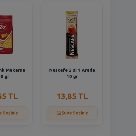
onk Makarna
Nescafe 2 si 1 Arada
0 gr
10 gr
65 TL
13,85 TL
e Seçiniz
Şube Seçiniz