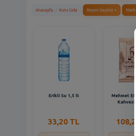
Anasayfa
Kuru Gıda
Reyon Seçiniz
Mark
Erikli Su 1,5 lt
Mehmet Ef
Kahvesi
33,20 TL
108,2