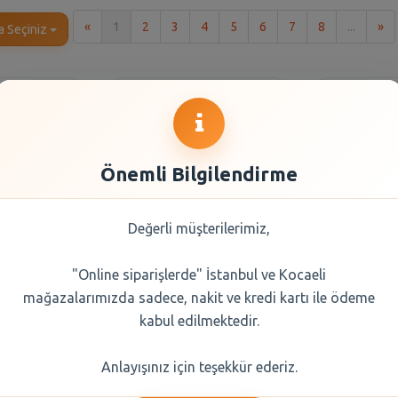
İlk
So
«
1
2
3
4
5
6
7
8
...
»
a Seçiniz
Önemli Bilgilendirme
Değerli müşterilerimiz,
"Online siparişlerde" İstanbul ve Kocaeli
endi Türk
Balküpü Küp Şeker
Erikli
mağazalarımızda sadece, nakit ve kredi kartı ile ödeme
 100 Gr
Gold 1000 gr
kabul edilmektedir.
0 TL
60,95 TL
16,
Anlayışınız için teşekkür ederiz.