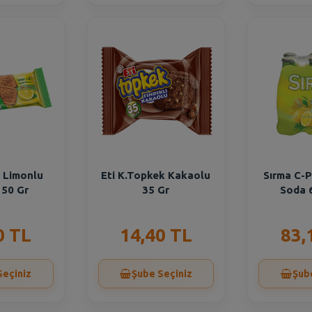
m Limonlu
Eti K.Topkek Kakaolu
Sırma C-P
 50 Gr
35 Gr
Soda 
0 TL
14,40 TL
83,
Seçiniz
Şube Seçiniz
Şub