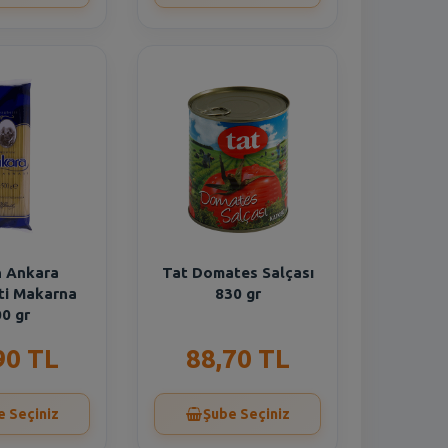
 Ankara
Tat Domates Salçası
ti Makarna
830 gr
0 gr
90 TL
88,70 TL
e Seçiniz
Şube Seçiniz