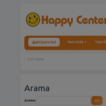
Kuru Gıda
Taze Ü
Şube Bul
Arama
Arama:
Ara