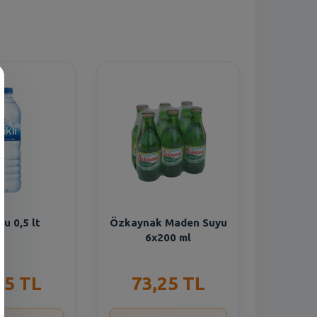
n
 Su 0,5 lt
Özkaynak Maden Suyu
6x200 ml
55 TL
73,25 TL