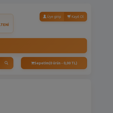
Üye girişi
Kayıt Ol
LTENİ
Sepetim
(0 ürün - 0,00 TL)