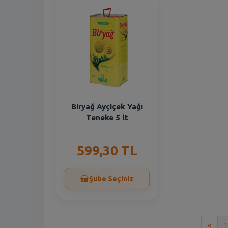
Biryağ Ayçiçek Yağı
Teneke 5 lt
599,30 TL
Şube Seçiniz
İlk
«
1