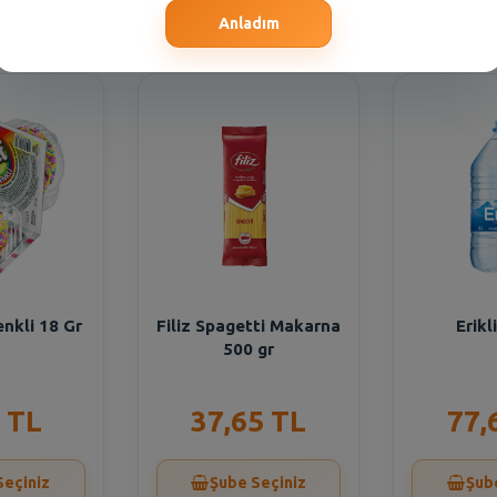
Seçiniz
Şube Seçiniz
Şub
Anladım
enkli 18 Gr
Filiz Spagetti Makarna
Erikl
500 gr
 TL
37,65 TL
77,
Seçiniz
Şube Seçiniz
Şub