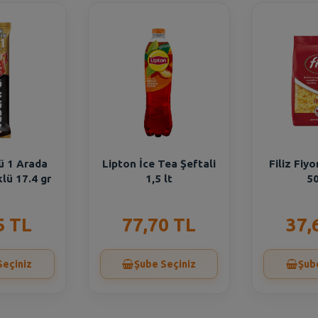
ü 1 Arada
Lipton İce Tea Şeftali
Filiz Fiy
lü 17.4 gr
1,5 lt
50
5 TL
77,70 TL
37,
Seçiniz
Şube Seçiniz
Şub