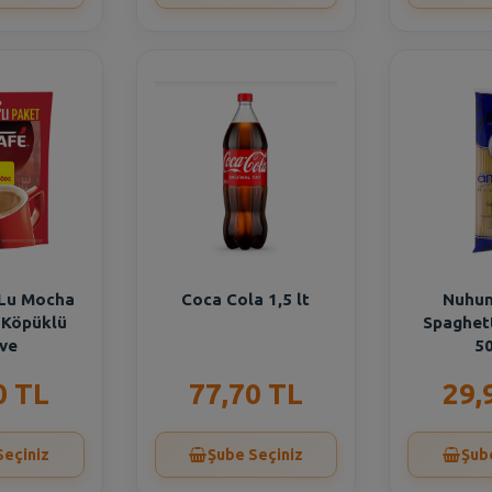
 Lu Mocha
Coca Cola 1,5 lt
Nuhun
ı Köpüklü
Spaghet
ve
50
0 TL
77,70 TL
29,
Seçiniz
Şube Seçiniz
Şub