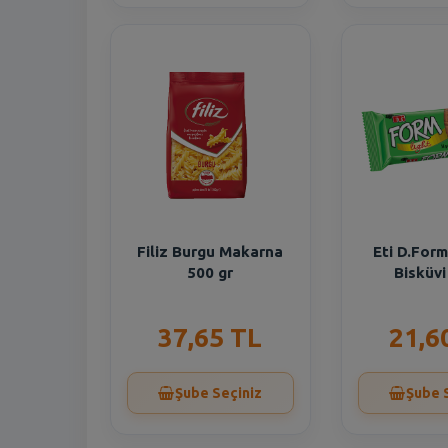
Filiz Burgu Makarna
Eti D.For
500 gr
Bisküvi
37,65 TL
21,6
Şube Seçiniz
Şube 