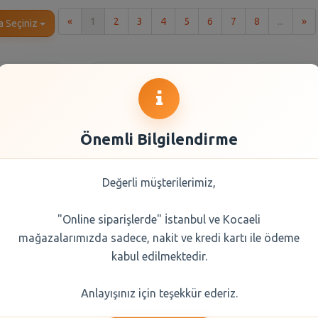
İlk
So
«
1
2
3
4
5
6
7
8
...
»
a Seçiniz
Önemli Bilgilendirme
Değerli müşterilerimiz,
"Online siparişlerde" İstanbul ve Kocaeli
 Değirmen
Penti Micro 40 Külotlu
Penti Ly
mağazalarımızda sadece, nakit ve kredi kartı ile ödeme
lü Set(500
Siyah 500/3
Be
r+110Gr)
kabul edilmektedir.
0 TL
177,50 TL
166
Anlayışınız için teşekkür ederiz.