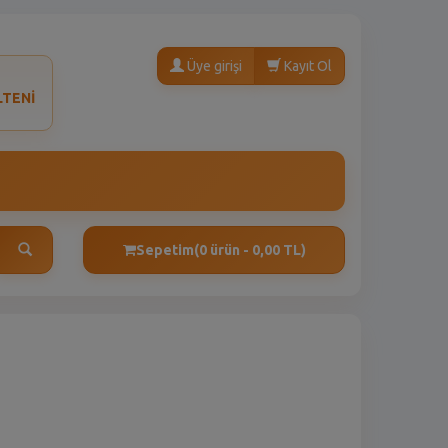
Üye girişi
Kayıt Ol
LTENİ
Sepetim
(0 ürün - 0,00 TL)