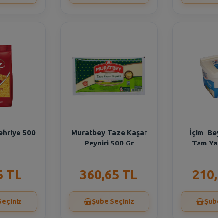
Şehriye 500
Muratbey Taze Kaşar
İçim Be
r
Peyniri 500 Gr
Tam Yağ
5 TL
360,65 TL
210
Seçiniz
Şube Seçiniz
Şub