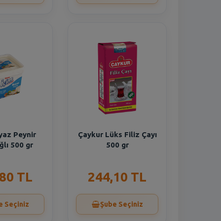
yaz Peynir
Çaykur Lüks Filiz Çayı
lı 500 gr
500 gr
,80 TL
244,10 TL
e Seçiniz
Şube Seçiniz