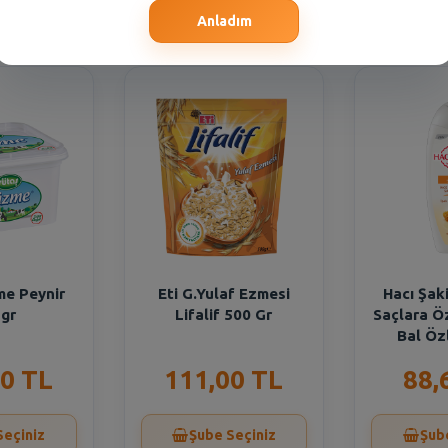
Seçiniz
Şube Seçiniz
Şub
Anladım
me Peynir
Eti G.Yulaf Ezmesi
Hacı Şaki
 gr
Lifalif 500 Gr
Saçlara Ö
Bal Öz
0 TL
111,00 TL
88,
Seçiniz
Şube Seçiniz
Şub