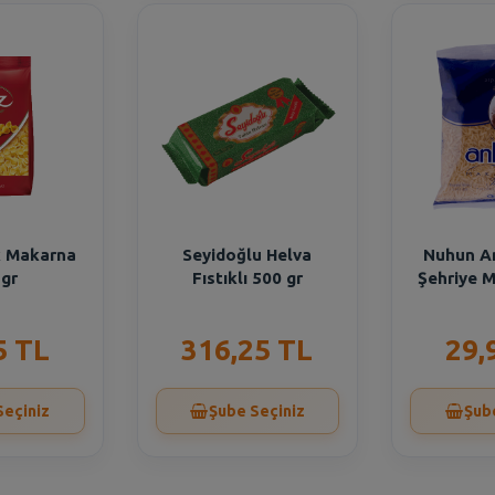
nk Makarna
Seyidoğlu Helva
Nuhun A
 gr
Fıstıklı 500 gr
Şehriye 
5 TL
316,25 TL
29,
Seçiniz
Şube Seçiniz
Şub