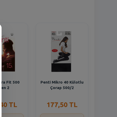
n
cra Fit 500
Penti Mikro 40 Külotlu
den 2
Çorap 500/2
,40 TL
177,50 TL