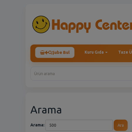
Kuru Gıda
Taze Ü
Şube Bul
Arama
Arama:
Ara