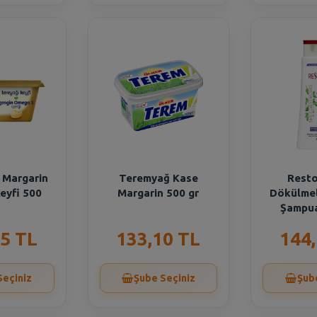
 Margarin
Teremyağ Kase
Resto
eyfi 500
Margarin 500 gr
Dökülmel
r
Şampua
5 TL
133,10 TL
144
Seçiniz
Şube Seçiniz
Şub