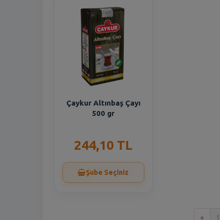
Çaykur Altınbaş Çayı
500 gr
244,10 TL
Şube Seçiniz
İlk
«
1