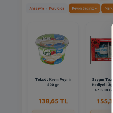
Anasayfa
Kuru Gıda
Reyon Seçiniz
Mark
Teksüt Krem Peynir
Saygın Tuz
500 gr
Hediyeli Üç
Gr+500 G
138,65 TL
155,3