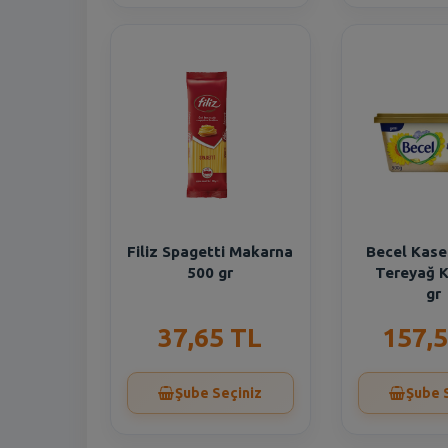
Filiz Spagetti Makarna
Becel Kase
500 gr
Tereyağ K
g
37,65 TL
157,5
Şube Seçiniz
Şube 