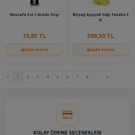
Nescafe 2 si 1 Arada 10 gr
Biryağ Ayçiçek Yağı Teneke 5
lt
13,85 TL
599,30 TL
Şube Seçiniz
Şube Seçiniz
İlk
Son
«
1
2
3
4
5
6
7
8
...
»
KOLAY ÖDEME SEÇENEKLERI