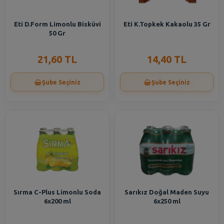
Eti D.Form Limonlu Bisküvi
Eti K.Topkek Kakaolu 35 Gr
50 Gr
21,60 TL
14,40 TL
Şube Seçiniz
Şube Seçiniz
Sırma C-Plus Limonlu Soda
Sarıkız Doğal Maden Suyu
6x200 ml
6x250 ml