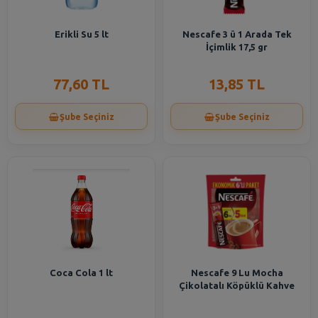
Erikli Su 5 lt
Nescafe 3 ü 1 Arada Tek
İçimlik 17,5 gr
77,60 TL
13,85 TL
Şube Seçiniz
Şube Seçiniz
Coca Cola 1 lt
Nescafe 9 Lu Mocha
Çikolatalı Köpüklü Kahve