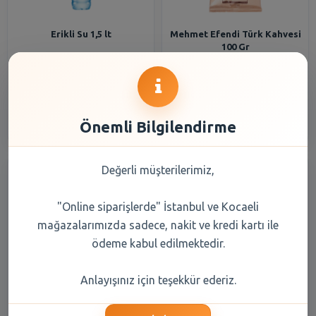
Erikli Su 1,5 lt
Mehmet Efendi Türk Kahvesi
100 Gr
33,20 TL
108,20 TL
Şube Seçiniz
Şube Seçiniz
Önemli Bilgilendirme
Değerli müşterilerimiz,
"Online siparişlerde" İstanbul ve Kocaeli
mağazalarımızda sadece, nakit ve kredi kartı ile
ödeme kabul edilmektedir.
Balküpü Küp Şeker Gold 1000
Erikli Su 0,5 lt
Anlayışınız için teşekkür ederiz.
gr