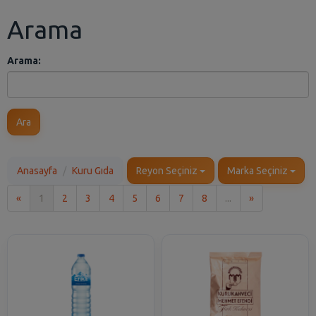
Arama
Arama:
Ara
Anasayfa
Kuru Gıda
Reyon Seçiniz
Marka Seçiniz
İlk
Son
«
1
2
3
4
5
6
7
8
...
»