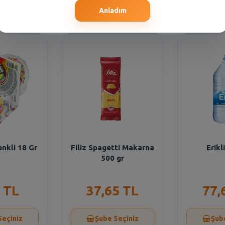
Seçiniz
Şube Seçiniz
Şub
Anladım
enkli 18 Gr
Filiz Spagetti Makarna
Erikl
500 gr
 TL
37,65 TL
77,
Seçiniz
Şube Seçiniz
Şub