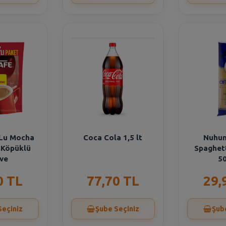
 Lu Mocha
Coca Cola 1,5 lt
Nuhun
ı Köpüklü
Spaghet
ve
50
0 TL
77,70 TL
29,
Seçiniz
Şube Seçiniz
Şub