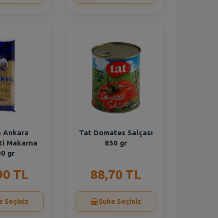
 Ankara
Tat Domates Salçası
ti Makarna
830 gr
0 gr
90 TL
88,70 TL
e Seçiniz
Şube Seçiniz