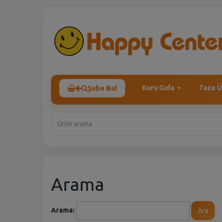
Kuru Gıda
Taze Ü
Şube Bul
Arama
Arama:
Ara