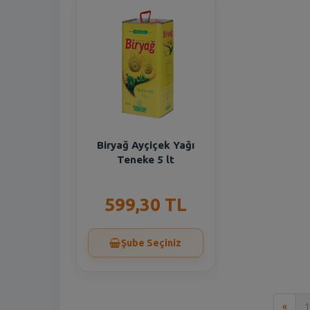
Biryağ Ayçiçek Yağı
Teneke 5 lt
599,30 TL
Şube Seçiniz
İlk
«
1