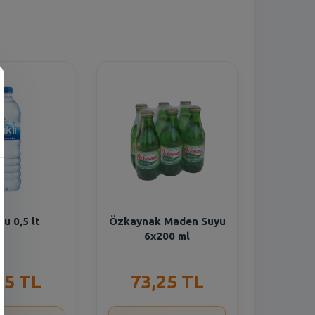
n
 Su 0,5 lt
Özkaynak Maden Suyu
6x200 ml
55 TL
73,25 TL