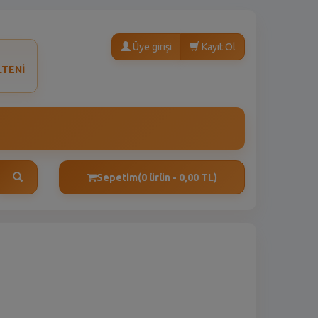
Üye girişi
Kayıt Ol
LTENİ
Sepetim
(0 ürün - 0,00 TL)