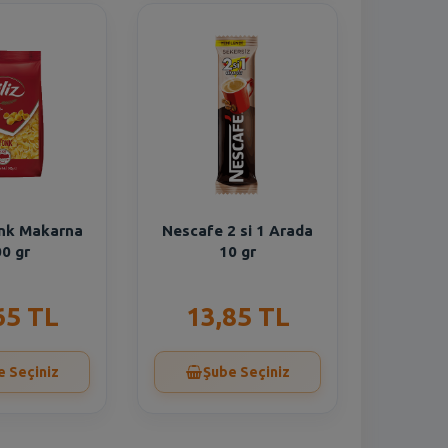
onk Makarna
Nescafe 2 si 1 Arada
0 gr
10 gr
65 TL
13,85 TL
e Seçiniz
Şube Seçiniz