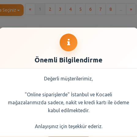
İlk
So
«
1
2
3
4
5
6
7
8
...
»
a Seçiniz
Önemli Bilgilendirme
Değerli müşterilerimiz,
"Online siparişlerde" İstanbul ve Kocaeli
endi Türk
Balküpü Küp Şeker
Erikli
mağazalarımızda sadece, nakit ve kredi kartı ile ödeme
 100 Gr
Gold 1000 gr
kabul edilmektedir.
0 TL
60,95 TL
16,
Anlayışınız için teşekkür ederiz.