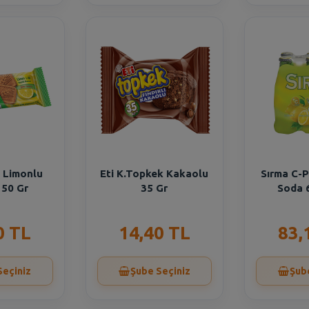
m Limonlu
Eti K.Topkek Kakaolu
Sırma C-P
 50 Gr
35 Gr
Soda 
0 TL
14,40 TL
83,
Seçiniz
Şube Seçiniz
Şub