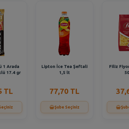
ü 1 Arada
Lipton İce Tea Şeftali
Filiz Fiy
lü 17.4 gr
1,5 lt
50
5 TL
77,70 TL
37,
Seçiniz
Şube Seçiniz
Şub