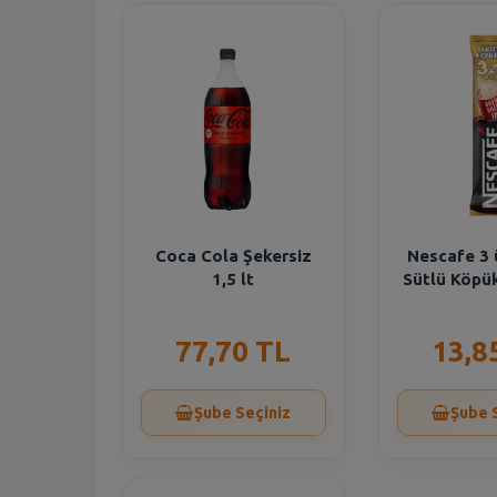
Coca Cola Şekersiz
Nescafe 3 
1,5 lt
Sütlü Köpük
77,70 TL
13,8
Şube Seçiniz
Şube 