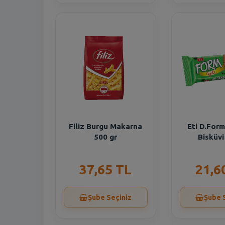
Filiz Burgu Makarna
Eti D.For
500 gr
Bisküvi
37,65 TL
21,6
Şube Seçiniz
Şube 