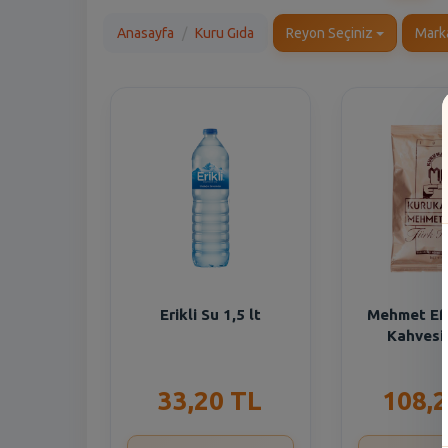
Anasayfa
Kuru Gıda
Reyon Seçiniz
Mark
Erikli Su 1,5 lt
Mehmet Ef
Kahvesi
33,20 TL
108,2