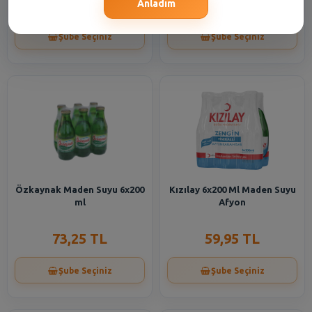
60,95 TL
16,55 TL
Anladım
Şube Seçiniz
Şube Seçiniz
Özkaynak Maden Suyu 6x200
Kızılay 6x200 Ml Maden Suyu
ml
Afyon
73,25 TL
59,95 TL
Şube Seçiniz
Şube Seçiniz