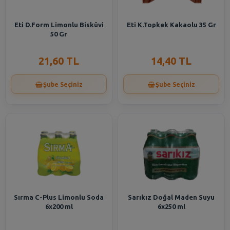
Eti D.Form Limonlu Bisküvi
Eti K.Topkek Kakaolu 35 Gr
50 Gr
21,60 TL
14,40 TL
Şube Seçiniz
Şube Seçiniz
Sırma C-Plus Limonlu Soda
Sarıkız Doğal Maden Suyu
6x200 ml
6x250 ml