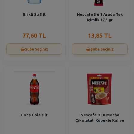
Erikli Su 5 lt
Nescafe 3 ü 1 Arada Tek
İçimlik 17,5 gr
77,60 TL
13,85 TL
Şube Seçiniz
Şube Seçiniz
Coca Cola 1 lt
Nescafe 9 Lu Mocha
Çikolatalı Köpüklü Kahve