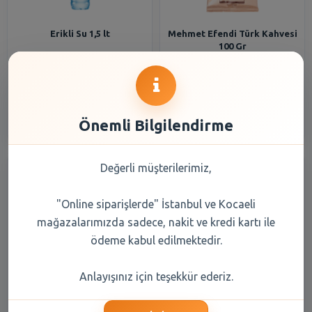
Erikli Su 1,5 lt
Mehmet Efendi Türk Kahvesi
100 Gr
33,20 TL
108,20 TL
Şube Seçiniz
Şube Seçiniz
Önemli Bilgilendirme
Değerli müşterilerimiz,
"Online siparişlerde" İstanbul ve Kocaeli
mağazalarımızda sadece, nakit ve kredi kartı ile
ödeme kabul edilmektedir.
Balküpü Küp Şeker Gold 1000
Erikli Su 0,5 lt
Anlayışınız için teşekkür ederiz.
gr