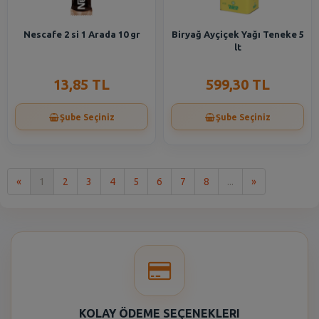
Nescafe 2 si 1 Arada 10 gr
Biryağ Ayçiçek Yağı Teneke 5
lt
13,85 TL
599,30 TL
Şube Seçiniz
Şube Seçiniz
İlk
Son
«
1
2
3
4
5
6
7
8
...
»
KOLAY ÖDEME SEÇENEKLERI