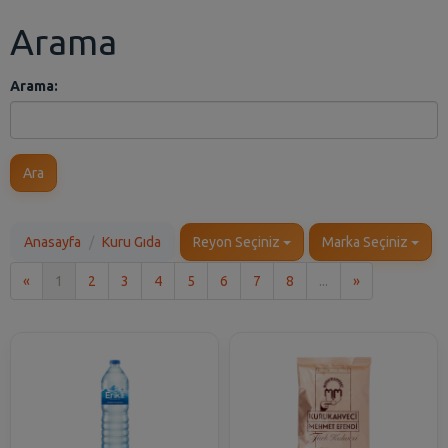
Arama
Arama:
Ara
Anasayfa
Kuru Gıda
Reyon Seçiniz
Marka Seçiniz
İlk
Son
«
1
2
3
4
5
6
7
8
...
»