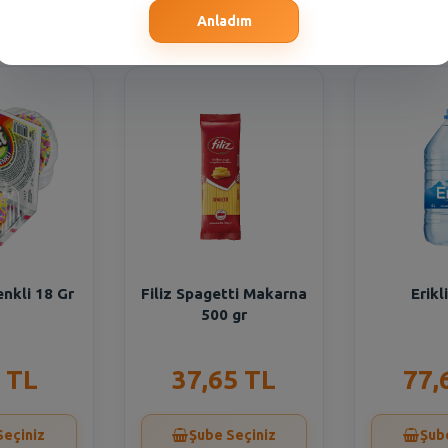
Seçiniz
Şube Seçiniz
Şub
Anladım
enkli 18 Gr
Filiz Spagetti Makarna
Erikl
500 gr
 TL
37,65 TL
77,
Seçiniz
Şube Seçiniz
Şub