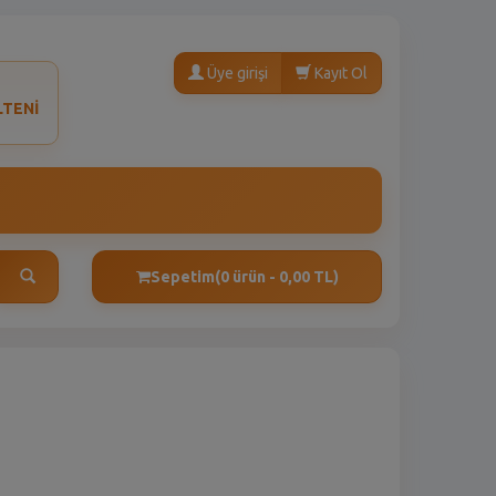
Üye girişi
Kayıt Ol
LTENİ
Sepetim
(0 ürün - 0,00 TL)