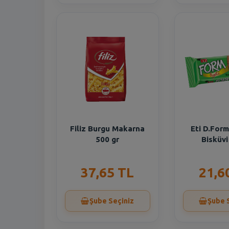
Filiz Burgu Makarna
Eti D.For
500 gr
Bisküvi
37,65 TL
21,6
Şube Seçiniz
Şube 