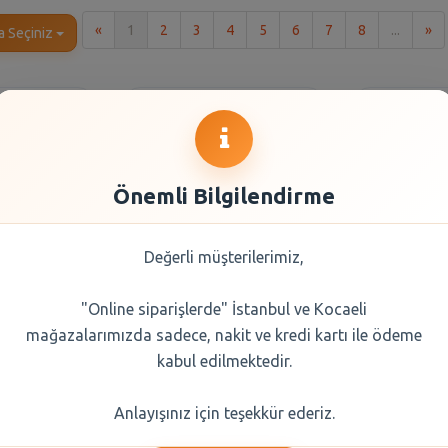
İlk
So
«
1
2
3
4
5
6
7
8
...
»
a Seçiniz
Önemli Bilgilendirme
Değerli müşterilerimiz,
"Online siparişlerde" İstanbul ve Kocaeli
endi Türk
Balküpü Küp Şeker
Erikli
mağazalarımızda sadece, nakit ve kredi kartı ile ödeme
 100 Gr
Gold 1000 gr
kabul edilmektedir.
0 TL
60,95 TL
16,
Anlayışınız için teşekkür ederiz.