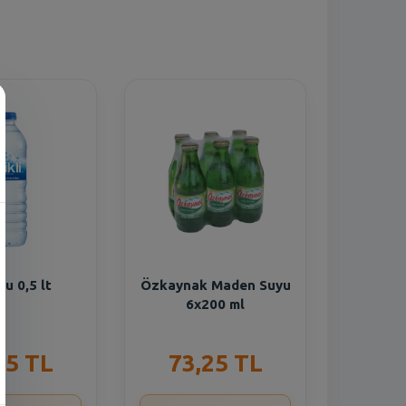
n
 Su 0,5 lt
Özkaynak Maden Suyu
6x200 ml
55 TL
73,25 TL