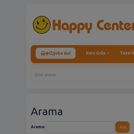
Kuru Gıda
Taze Ü
Şube Bul
Arama
Arama:
Ara