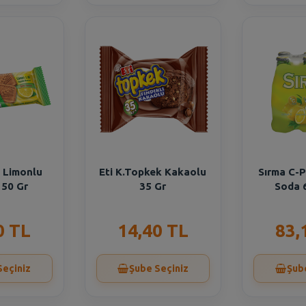
m Limonlu
Eti K.Topkek Kakaolu
Sırma C-P
 50 Gr
35 Gr
Soda 
0 TL
14,40 TL
83,
Seçiniz
Şube Seçiniz
Şub