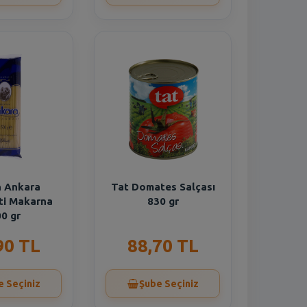
 Ankara
Tat Domates Salçası
ti Makarna
830 gr
0 gr
90 TL
88,70 TL
e Seçiniz
Şube Seçiniz