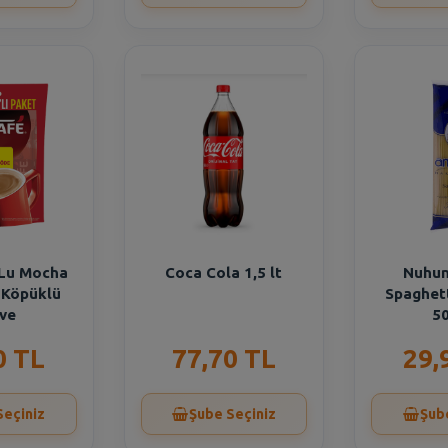
 Lu Mocha
Coca Cola 1,5 lt
Nuhun
ı Köpüklü
Spaghet
ve
50
0 TL
77,70 TL
29,
Seçiniz
Şube Seçiniz
Şub