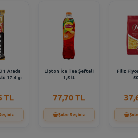
ü 1 Arada
Lipton İce Tea Şeftali
Filiz Fiy
lü 17.4 gr
1,5 lt
50
5 TL
77,70 TL
37,
Seçiniz
Şube Seçiniz
Şub