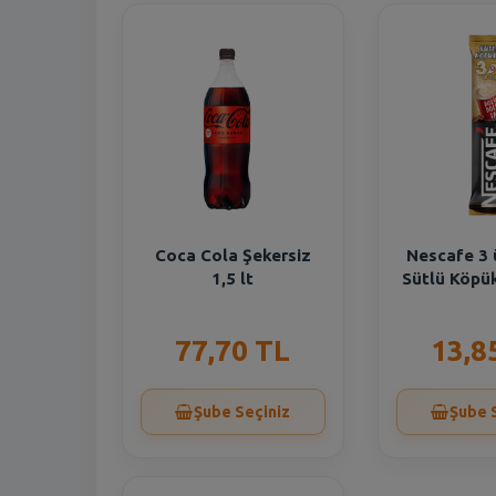
Coca Cola Şekersiz
Nescafe 3 
1,5 lt
Sütlü Köpük
77,70 TL
13,8
Şube Seçiniz
Şube 