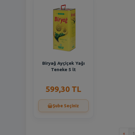
Biryağ Ayçiçek Yağı
Teneke 5 lt
599,30 TL
Şube Seçiniz
İlk
«
1