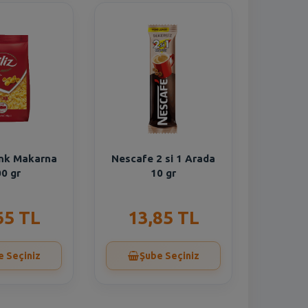
onk Makarna
Nescafe 2 si 1 Arada
0 gr
10 gr
65 TL
13,85 TL
e Seçiniz
Şube Seçiniz