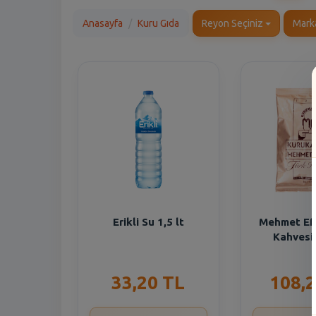
Anasayfa
Kuru Gıda
Reyon Seçiniz
Mark
Erikli Su 1,5 lt
Mehmet Ef
Kahvesi
33,20 TL
108,2