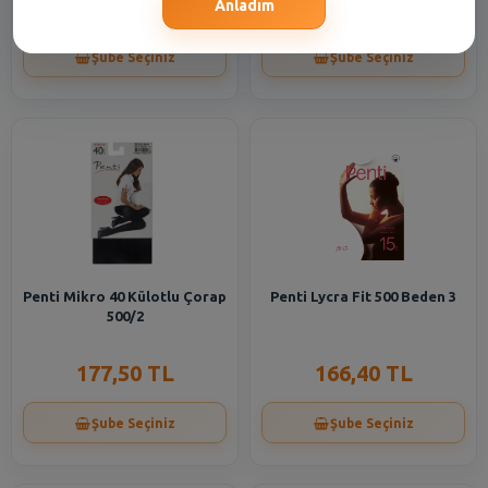
177,50 TL
166,40 TL
Anladım
Şube Seçiniz
Şube Seçiniz
Penti Mikro 40 Külotlu Çorap
Penti Lycra Fit 500 Beden 3
500/2
177,50 TL
166,40 TL
Şube Seçiniz
Şube Seçiniz