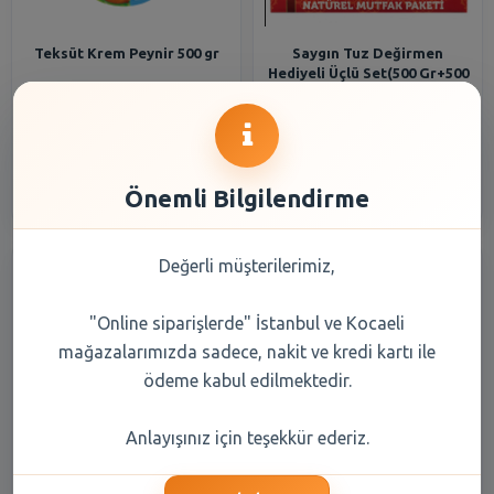
Teksüt Krem Peynir 500 gr
Saygın Tuz Değirmen
Hediyeli Üçlü Set(500 Gr+500
Gr+110Gr)
138,65 TL
155,30 TL
Şube Seçiniz
Şube Seçiniz
Önemli Bilgilendirme
Değerli müşterilerimiz,
"Online siparişlerde" İstanbul ve Kocaeli
mağazalarımızda sadece, nakit ve kredi kartı ile
ödeme kabul edilmektedir.
Penti Micro 40 Külotlu Siyah
Penti Lycra Fit 500 Beden 2
Anlayışınız için teşekkür ederiz.
500/3