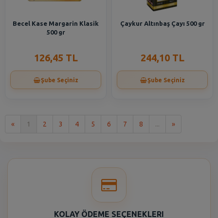
Becel Kase Margarin Klasik
Çaykur Altınbaş Çayı 500 gr
500 gr
126,45 TL
244,10 TL
Şube Seçiniz
Şube Seçiniz
İlk
Son
«
1
2
3
4
5
6
7
8
...
»
KOLAY ÖDEME SEÇENEKLERI