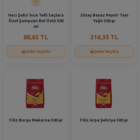
Hacı Şakir İnce Telli Saçlara
Sütaş Beyaz Peynir Tam
Özel Şampuan Bal Özlü 500
Yağlı 500 gr
ml
88,65 TL
216,35 TL
Şube Seçiniz
Şube Seçiniz
Filiz Burgu Makarna 500 gr
Filiz Arpa Şehriye 500 gr