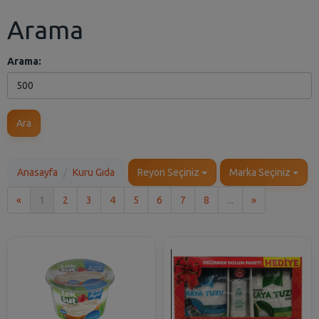
Arama
Arama:
Ara
Anasayfa
Kuru Gıda
Reyon Seçiniz
Marka Seçiniz
İlk
Son
«
1
2
3
4
5
6
7
8
...
»