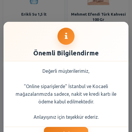
Erikli Su 1,5 lt
Mehmet Efendi Türk Kahvesi
100 Gr
33,20 TL
108,20 TL
Şube Seçiniz
Şube Seçiniz
Önemli Bilgilendirme
Değerli müşterilerimiz,
"Online siparişlerde" İstanbul ve Kocaeli
mağazalarımızda sadece, nakit ve kredi kartı ile
ödeme kabul edilmektedir.
Balküpü Küp Şeker Gold 1000
Erikli Su 0,5 lt
Anlayışınız için teşekkür ederiz.
gr