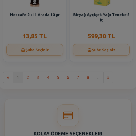
Nescafe 2 si 1 Arada 10 gr
Biryağ Ayçiçek Yağı Teneke 5
lt
13,85 TL
599,30 TL
Şube Seçiniz
Şube Seçiniz
İlk
Son
«
1
2
3
4
5
6
7
8
...
»
KOLAY ÖDEME SEÇENEKLERI