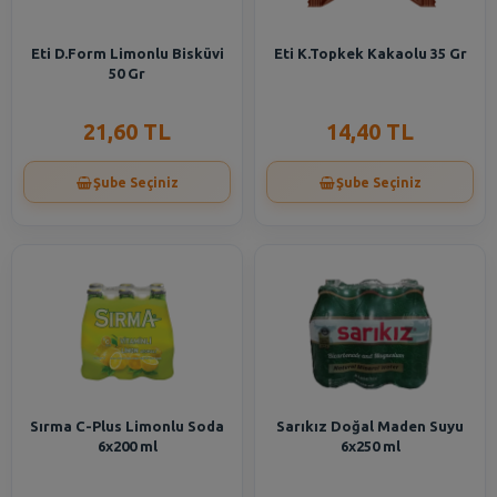
Eti D.Form Limonlu Bisküvi
Eti K.Topkek Kakaolu 35 Gr
50 Gr
21,60 TL
14,40 TL
Şube Seçiniz
Şube Seçiniz
Sırma C-Plus Limonlu Soda
Sarıkız Doğal Maden Suyu
6x200 ml
6x250 ml