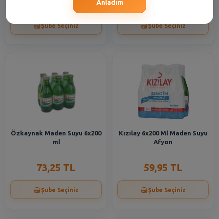
60,95 TL
16,55 TL
Anladım
Şube Seçiniz
Şube Seçiniz
Özkaynak Maden Suyu 6x200
Kızılay 6x200 Ml Maden Suyu
ml
Afyon
73,25 TL
59,95 TL
Şube Seçiniz
Şube Seçiniz