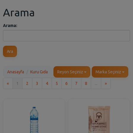
Arama
Arama:
Ara
Anasayfa
Kuru Gıda
Reyon Seçiniz
Marka Seçiniz
İlk
Son
«
1
2
3
4
5
6
7
8
...
»