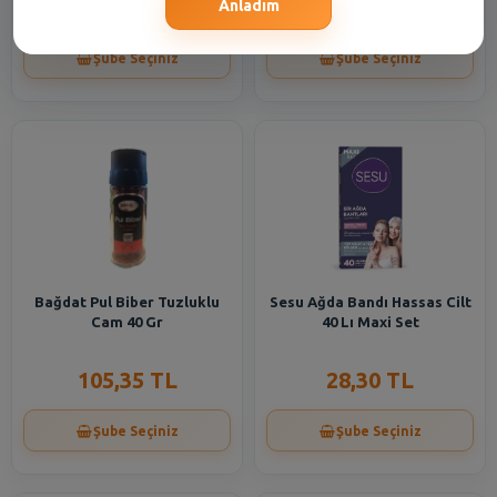
18,30 TL
22,20 TL
Anladım
Şube Seçiniz
Şube Seçiniz
Bağdat Pul Biber Tuzluklu
Sesu Ağda Bandı Hassas Cilt
Cam 40 Gr
40 Lı Maxi Set
105,35 TL
28,30 TL
Şube Seçiniz
Şube Seçiniz