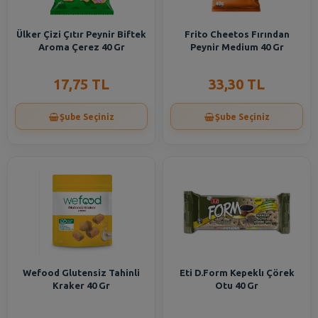
Ülker Çizi Çıtır Peynir Biftek
Frito Cheetos Fırından
Aroma Çerez 40 Gr
Peynir Medium 40 Gr
17,75 TL
33,30 TL
Şube Seçiniz
Şube Seçiniz
Wefood Glutensiz Tahinli
Eti D.Form Kepeklı Çörek
Kraker 40 Gr
Otu 40 Gr