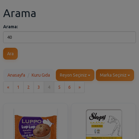
Arama
Arama:
Ara
Anasayfa
Kuru Gıda
Reyon Seçiniz
Marka Seçiniz
İlk
Son
«
1
2
3
4
5
6
»