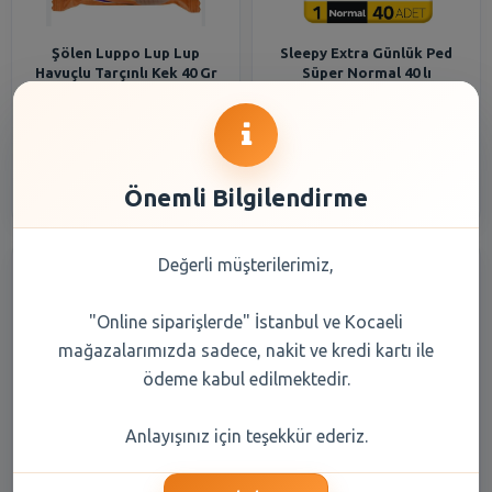
Şölen Luppo Lup Lup
Sleepy Extra Günlük Ped
Havuçlu Tarçınlı Kek 40 Gr
Süper Normal 40 lı
9,95 TL
50,95 TL
Şube Seçiniz
Şube Seçiniz
Önemli Bilgilendirme
Değerli müşterilerimiz,
"Online siparişlerde" İstanbul ve Kocaeli
mağazalarımızda sadece, nakit ve kredi kartı ile
ödeme kabul edilmektedir.
Eti D.Form Kakaolu Fındık
Ülker Krispi Süt Mısır Çerezi
Anlayışınız için teşekkür ederiz.
Kepekli Bisküvi 40 Gr
40 Gr