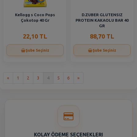
Kellogg s Coco Pops
D.ZUBER GLUTENSIZ
Çokotop 40 Gr
PROTEIN KAKAOLU BAR 40
GR
22,10 TL
88,70 TL
Şube Seçiniz
Şube Seçiniz
İlk
Son
«
1
2
3
4
5
6
»
KOLAY ÖDEME SEÇENEKLERI