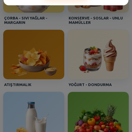
Aynur - [CEKMECE]
Algıda Inh. C.Dor Cls Sorbe 850 Ml
ÇORBA - SIVI YAĞLAR -
KONSERVE - SOSLAR - UNLU
MARGARIN
MAMÜLLER
Asena - [HALKALI DUMANKAYA MIKS]
Seyidoğlu Dnk. Ekler Bitter Çikolatalı 300 Gr
Efe - [Kartal Gümüşpınar]
İçim Süt Tam Yağlı Uht 1 lt
ATIŞTIRMALIK
YOĞURT - DONDURMA