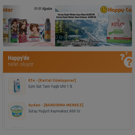
Previous
Nex
Asena - [HALKALI DUMANKAYA MIKS]
Happy'de
Seyidoğlu Dnk. Ekler Bitter Çikolatalı 300 Gr
neler oluyor
Efe - [Kartal Gümüşpınar]
İçim Süt Tam Yağlı Uht 1 lt
Aydan - [BANDIRMA MERKEZ]
Sütaş Yoğurt Kaymaksız 600 Gr
Seher - [RESITPASA 1]