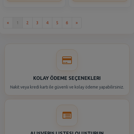
İlk
Son
«
1
2
3
4
5
6
»
KOLAY ÖDEME SEÇENEKLERI
Nakit veya kredi kartı ile güvenli ve kolay ödeme yapabilirsiniz.
ALIŞVERIŞ LISTESI OLUŞTURUN