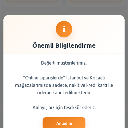
Önemli Bilgilendirme
Knorr Hazır Ezogelin
Knorr Hazır Çorba Şehriyeli
Değerli müşterilerimiz,
Çorbası 74 Gr
Tavuk 54 Gr
"Online siparişlerde" İstanbul ve Kocaeli
54,30 TL
54,30 TL
mağazalarımızda sadece, nakit ve kredi kartı ile
Şube Seçiniz
Şube Seçiniz
ödeme kabul edilmektedir.
Anlayışınız için teşekkür ederiz.
Anladım