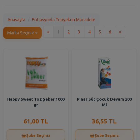
Anasayfa
Enflasyonla Topyekün Mücadele
İlk
Son
«
1
2
3
4
5
6
»
Marka Seçiniz
Happy Sweet Toz Şeker 1000
Pınar Süt Çocuk Devam 200
gr
Ml
61,00 TL
36,55 TL
Şube Seçiniz
Şube Seçiniz