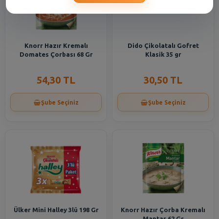
Knorr Hazır Kremalı
Dido Çikolatalı Gofret
Domates Çorbası 68 Gr
Klasik 35 gr
54,30 TL
30,50 TL
Şube Seçiniz
Şube Seçiniz
Ülker Mini Halley 3lü 198 Gr
Knorr Hazır Çorba Kremalı
Mantar 62 Gr