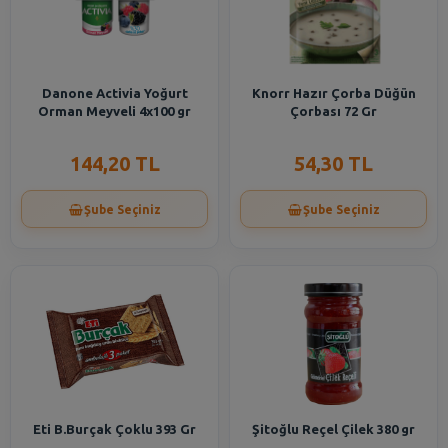
Danone Activia Yoğurt
Knorr Hazır Çorba Düğün
Orman Meyveli 4x100 gr
Çorbası 72 Gr
144,20 TL
54,30 TL
Şube Seçiniz
Şube Seçiniz
Eti B.Burçak Çoklu 393 Gr
Şitoğlu Reçel Çilek 380 gr