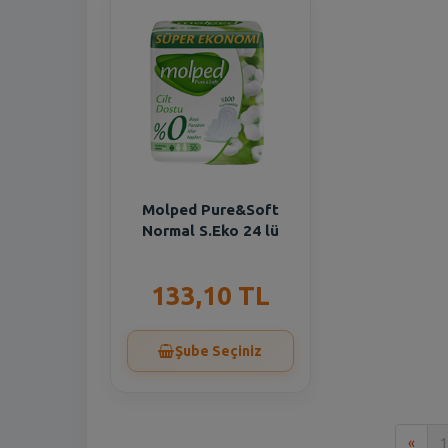
Molped Pure&Soft
Normal S.Eko 24 lü
133,10 TL
Şube Seçiniz
İlk
«
1