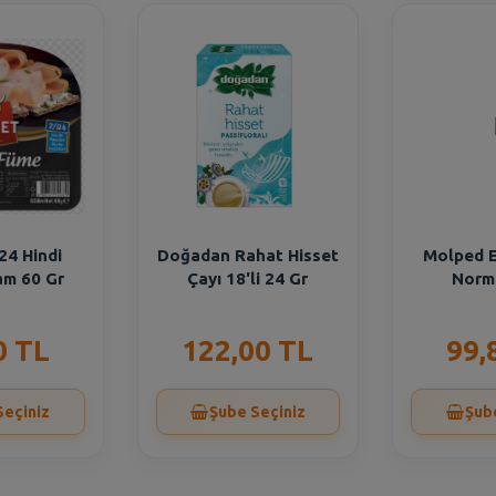
24 Hindi
Doğadan Rahat Hisset
Molped E
am 60 Gr
Çayı 18'li 24 Gr
Norma
0 TL
122,00 TL
99,
Seçiniz
Şube Seçiniz
Şub