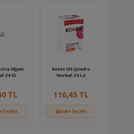
xtra Hijyen
Kotex Ult.Quadro
l 24 lü
Normal 24 Lü
80 TL
116,45 TL
e Seçiniz
Şube Seçiniz