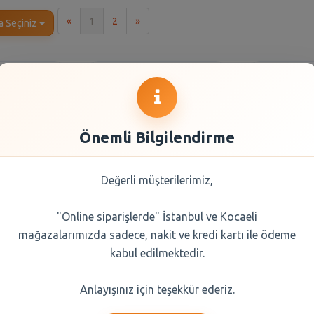
İlk
Son
«
1
2
»
a Seçiniz
Önemli Bilgilendirme
Değerli müşterilerimiz,
"Online siparişlerde" İstanbul ve Kocaeli
milk Sütlü
Molped Ultra Süper
Orkid U
mağazalarımızda sadece, nakit ve kredi kartı ile ödeme
24 gr
Eko Anatomik Normal
Dörtlü Ge
24 Lü
3 
kabul edilmektedir.
0 TL
122,00 TL
221
Anlayışınız için teşekkür ederiz.