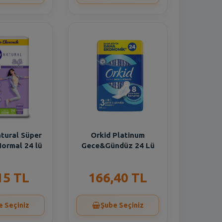
tural Süper
Orkid Platinum
ormal 24 lü
Gece&Gündüz 24 Lü
15 TL
166,40 TL
e Seçiniz
Şube Seçiniz