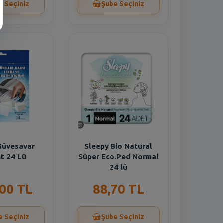
e Seçiniz
Şube Seçiniz
Güvesavar
Sleepy Bio Natural
t 24 Lü
Süper Eco.Ped Normal
24 lü
,00 TL
88,70 TL
e Seçiniz
Şube Seçiniz