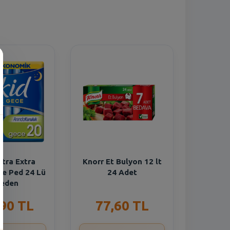
ltra Extra
Knorr Et Bulyon 12 lt
ce Ped 24 Lü
24 Adet
Beden
,90 TL
77,60 TL