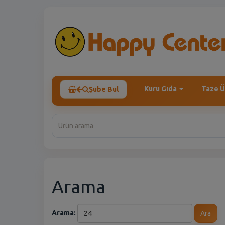
Kuru Gıda
Taze Ü
Şube Bul
Arama
Arama:
Ara