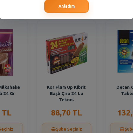
Seçiniz
Şube Seçiniz
Şub
Anladım
Milkshake
Kor Flam Up Kibrit
Detan 
lı 24 Gr
Başlı Çıra 24 Lu
Table
Tekno.
 TL
88,70 TL
132
Seçiniz
Şube Seçiniz
Şub