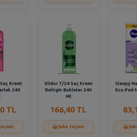
 Saç Kremi
Elidor 7/24 Saç Kremi
Sleepy Na
arlak 240
Belirgin Bukleler 240
Eco.Ped N
l
Ml
0 TL
166,40 TL
83,
Seçiniz
Şube Seçiniz
Şub