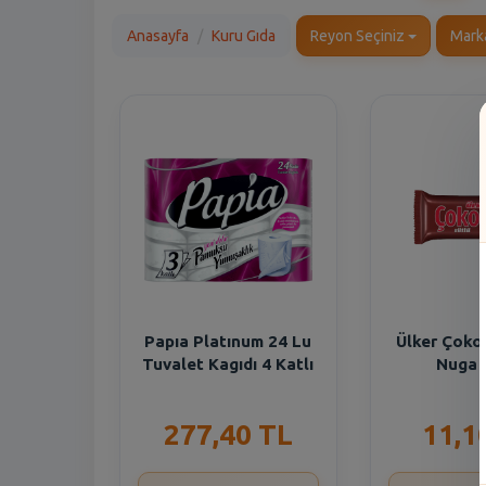
Anasayfa
Kuru Gıda
Reyon Seçiniz
Mark
Papıa Platınum 24 Lu
Ülker Çoko
Tuvalet Kagıdı 4 Katlı
Nuga 
277,40 TL
11,1