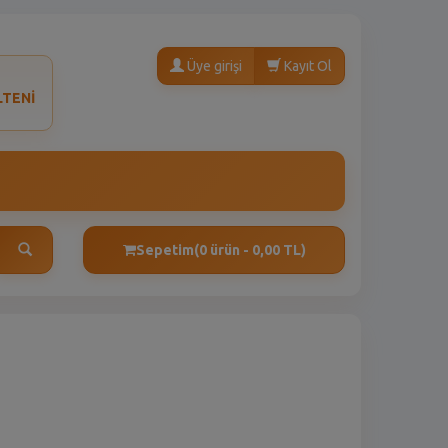
Üye girişi
Kayıt Ol
LTENİ
Sepetim
(0 ürün - 0,00 TL)